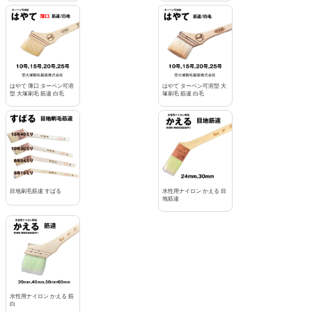
はやて 薄口 ターペン可溶
はやて ターペン可溶型 大
型 大塚刷毛 筋違 白毛
塚刷毛 筋違 白毛
目地刷毛筋違 すばる
水性用ナイロン かえる 目
地筋違
水性用ナイロン かえる 筋
白