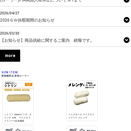
(ローラー)PIA商品入荷停止について 6/1まで
2026/04/27
2026ＧＷ休暇期間のお知らせ
2026/03/30
【お知らせ】商品供給に関するご案内 続報です。
more
NEW ITEM
新掲載商品 塗装ローラー
シトリン 20mm4インチ、6
ミニスモール マイクロフ
インチ 10本 マイクロフ
ァイバー メレンゲ
ァイバー+従来繊維