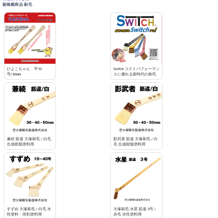
新掲載商品 刷毛
ひよこちゃん 平10
Switch コストパフォーマン
号/30mm
スに優れる新時代の刷毛
兼続 筋違 大塚刷毛 / 白毛
影武者 筋違 大塚刷毛 / 白
合成樹脂塗料用
毛 合成樹脂塗料用
すずめ 大塚刷毛 / 白毛 水
大塚刷毛 水星 筋違 3号 /
性塗料・溶剤塗料用
赤毛 水性塗料用