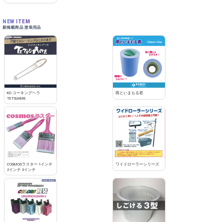
NEW ITEM
新掲載商品 塗装用品
KO コーキングヘラ
雨といまもる君
TETSUAME
COSMOSラスター 1インチ
ワイドローラーシリーズ
2インチ 3インチ