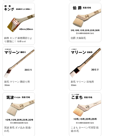
銅巻 キング 銅巻隅切りよ
伯爵 大塚刷毛
り腰強に！ 10本set
刷毛 マリーン 隅切り用
刷毛 マリーン 目地用
30mm
30mm
筑波 刷毛 ダメ込み 筋違/
こまち ターペン可溶型 筋
白毛
違/白毛