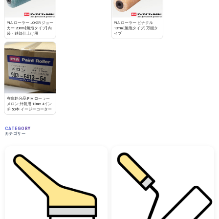
PIA ローラー JOKER ジョー
PIA ローラー ピナクル
カー 20mm [無泡タイプ] 内
13mm [無泡タイプ] 万能タ
装・鉄部仕上げ用
イプ
在庫処分品 PIA ローラー
メロン 外装用 13mm 4イン
チ 50本 イージーコーター
CATEGORY
カテゴリー