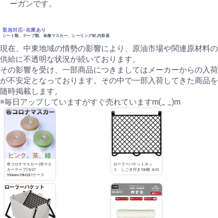
ーガンです。
緊急対応-在庫あり
シート類、テープ類、各種マスカー、シーリング材,内容器
現在、中東地域の情勢の影響により、原油市場や関連原材料の
供給に不透明な状況が続いております。
その影響を受け、一部商品につきましてはメーカーからの入荷
が不安定となっております。その中で一部入荷してきた商品を
随時掲載します。
※毎日アップしていますがすぐ売れていますm(_ _)m
布コロナマスカー (布マス
ローラーバケットネッ
カーテープ) 5/27
ト しごき付き100枚 4/23
550mm×25M緑1ケース