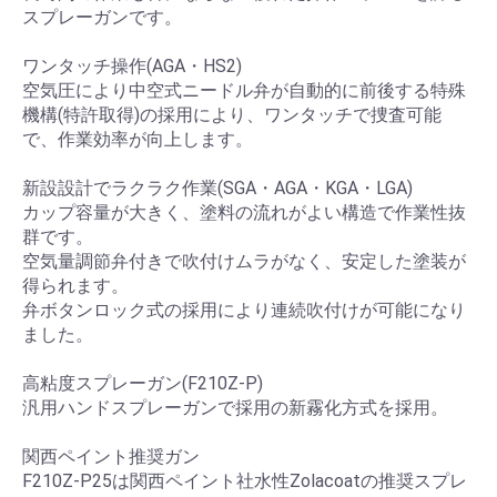
スプレーガンです。
ワンタッチ操作(AGA・HS2)
空気圧により中空式ニードル弁が自動的に前後する特殊
機構(特許取得)の採用により、ワンタッチで捜査可能
で、作業効率が向上します。
新設設計でラクラク作業(SGA・AGA・KGA・LGA)
カップ容量が大きく、塗料の流れがよい構造で作業性抜
群です。
空気量調節弁付きで吹付けムラがなく、安定した塗装が
得られます。
弁ボタンロック式の採用により連続吹付けが可能になり
ました。
高粘度スプレーガン(F210Z-P)
汎用ハンドスプレーガンで採用の新霧化方式を採用。
関西ペイント推奨ガン
F210Z-P25は関西ペイント社水性Zolacoatの推奨スプレ