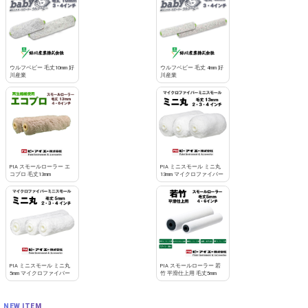
お買い物を続ける
カートへ進む
ウルフベビー 毛丈10mm 好
ウルフベビー 毛丈 4mm 好
川産業
川産業
PIA スモールローラー エ
PIA ミニスモール ミニ丸
コプロ 毛丈13mm
13mm マイクロファイバー
PIA ミニスモール ミニ丸
PIA スモールローラー 若
5mm マイクロファイバー
竹 平滑仕上用 毛丈5mm
NEW ITEM