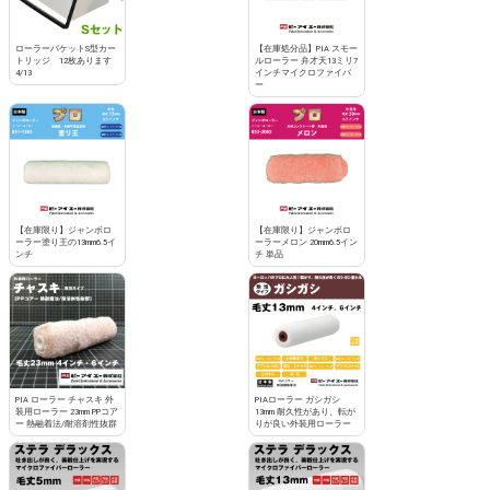
ローラーバケットS型カー
【在庫処分品】PIA スモー
トリッジ 12枚あります
ルローラー 弁才天13ミリ7
4/13
インチマイクロファイバ
ー
【在庫限り】ジャンボロ
【在庫限り】ジャンボロ
ーラー塗り王の13mm6.5イ
ーラーメロン 20mm6.5イン
ンチ
チ 単品
PIA ローラー チャスキ 外
PIAローラー ガシガシ
装用ローラー 23mm PPコア
13mm 耐久性があり、転が
ー 熱融着法/耐溶剤性抜群
りが良い外装用ローラー