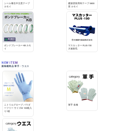
シール養生中注意テープ
建築塗装用布テープ 6800
カモイ
茶 カモイ
ボンドブレーカー KB カモ
マスカッター PLUS-150
イ
大塚刷毛
NEW ITEM
新掲載商品 軍手・ウエス
ニトリルグローブ パウダ
軍手 各種
ーフリー サイズM 100枚入
り1箱