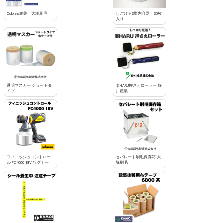
Coloras腰袋 大塚刷毛
しごける3型内容器 30枚
入り
透明マスカー ショートタ
楽HARU押さえローラー 好
イプ
川産業
フィニッシュコントロー
セパレート刷毛保存箱 大
ル FC4000 18V ワグナー
塚刷毛