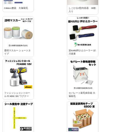
Coloras腰袋 大塚刷毛
しごける3型内容器 30枚
入り
透明マスカー ショートタ
楽HARU押さえローラー 好
イプ
川産業
フィニッシュコントロー
セパレート刷毛保存箱 大
ル FC4000 18V ワグナー
塚刷毛