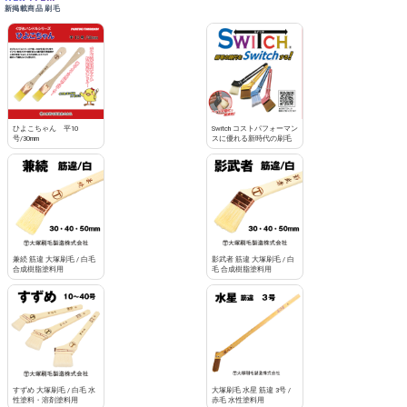
新掲載商品 刷毛
ひよこちゃん 平10
Switch コストパフォーマン
号/30mm
スに優れる新時代の刷毛
兼続 筋違 大塚刷毛 / 白毛
影武者 筋違 大塚刷毛 / 白
合成樹脂塗料用
毛 合成樹脂塗料用
すずめ 大塚刷毛 / 白毛 水
大塚刷毛 水星 筋違 3号 /
性塗料・溶剤塗料用
赤毛 水性塗料用