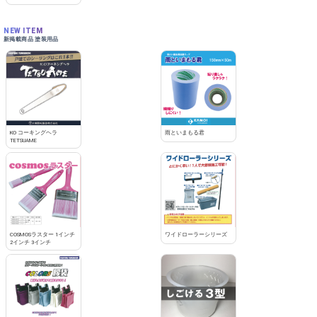
NEW ITEM
新掲載商品 塗装用品
KO コーキングヘラ
雨といまもる君
TETSUAME
COSMOSラスター 1インチ
ワイドローラーシリーズ
2インチ 3インチ