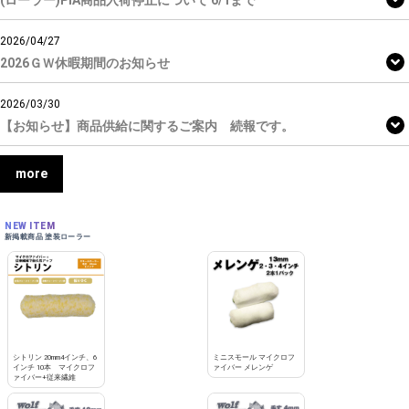
(ローラー)PIA商品入荷停止について 6/1まで
2026/04/27
2026ＧＷ休暇期間のお知らせ
2026/03/30
【お知らせ】商品供給に関するご案内 続報です。
more
NEW ITEM
新掲載商品 塗装ローラー
シトリン 20mm4インチ、6
ミニスモール マイクロフ
インチ 10本 マイクロフ
ァイバー メレンゲ
ァイバー+従来繊維