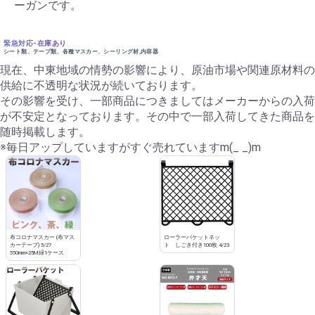
ーガンです。
緊急対応-在庫あり
シート類、テープ類、各種マスカー、シーリング材,内容器
現在、中東地域の情勢の影響により、原油市場や関連原材料の
供給に不透明な状況が続いております。
その影響を受け、一部商品につきましてはメーカーからの入荷
が不安定となっております。その中で一部入荷してきた商品を
随時掲載します。
※毎日アップしていますがすぐ売れていますm(_ _)m
布コロナマスカー (布マス
ローラーバケットネッ
カーテープ) 5/27
ト しごき付き100枚 4/23
550mm×25M緑1ケース