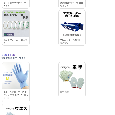
シール養生中注意テープ
建築塗装用布テープ 6800
カモイ
茶 カモイ
ボンドブレーカー KB カモ
マスカッター PLUS-150
イ
大塚刷毛
NEW ITEM
新掲載商品 軍手・ウエス
ニトリルグローブ パウダ
軍手 各種
ーフリー サイズM 100枚入
り1箱