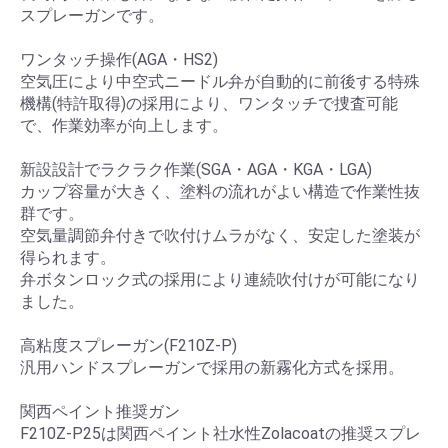
スプレーガンです。
ワンタッチ操作(AGA・HS2)
空気圧により中空式ニードル弁が自動的に前後する特殊
機構(特許取得)の採用により、ワンタッチで捜査可能
で、作業効率が向上します。
新設設計でラクラク作業(SGA・AGA・KGA・LGA)
カップ容量が大きく、塗料の流れがよい構造で作業性抜
群です。
空気量調節弁付きで吹付けムラがなく、安定した塗装が
得られます。
弁ボタンロック式の採用により連続吹付けが可能になり
ました。
高粘度スプレーガン(F210Z-P)
汎用ハンドスプレーガンで採用の新霧化方式を採用。
関西ペイント推奨ガン
F210Z-P25は関西ペイント社水性Zolacoatの推奨スプレ