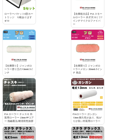
ローラーバケットS型カー
【在庫処分品】PIA スモー
トリッジ 12枚あります
ルローラー 弁才天13ミリ7
4/13
インチマイクロファイバ
ー
【在庫限り】ジャンボロ
【在庫限り】ジャンボロ
ーラー塗り王の13mm6.5イ
ーラーメロン 20mm6.5イン
ンチ
チ 単品
PIA ローラー チャスキ 外
PIAローラー ガシガシ
装用ローラー 23mm PPコア
13mm 耐久性があり、転が
ー 熱融着法/耐溶剤性抜群
りが良い外装用ローラー