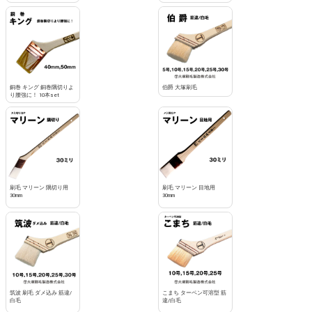
銅巻 キング 銅巻隅切りよ
伯爵 大塚刷毛
り腰強に！ 10本set
刷毛 マリーン 隅切り用
刷毛 マリーン 目地用
30mm
30mm
筑波 刷毛 ダメ込み 筋違/
こまち ターペン可溶型 筋
白毛
違/白毛