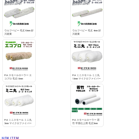
お買い物を続ける
カートへ進む
ウルフベビー 毛丈10mm 好
ウルフベビー 毛丈 4mm 好
川産業
川産業
PIA スモールローラー エ
PIA ミニスモール ミニ丸
コプロ 毛丈13mm
13mm マイクロファイバー
PIA ミニスモール ミニ丸
PIA スモールローラー 若
5mm マイクロファイバー
竹 平滑仕上用 毛丈5mm
NEW ITEM