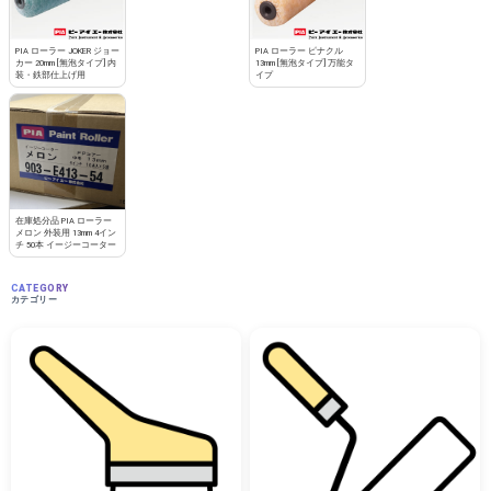
PIA ローラー JOKER ジョー
PIA ローラー ピナクル
カー 20mm [無泡タイプ] 内
13mm [無泡タイプ] 万能タ
装・鉄部仕上げ用
イプ
在庫処分品 PIA ローラー
メロン 外装用 13mm 4イン
チ 50本 イージーコーター
CATEGORY
カテゴリー