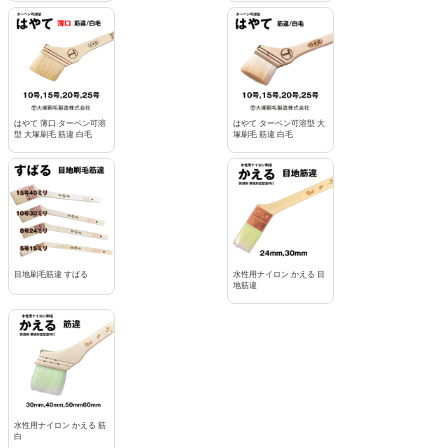
はやて 薄口 ターペン可溶
はやて ターペン可溶型 大
型 大塚刷毛 筋違 白毛
塚刷毛 筋違 白毛
目地刷毛筋違 すばる
水性用ナイロン かえる 目
地筋違
水性用ナイロン かえる 筋
白