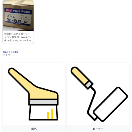
在庫処分品 PIA ローラー
メロン 外装用 13mm 4イン
チ 50本 イージーコーター
CATEGORY
カテゴリー
刷毛
ローラー