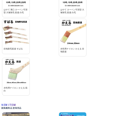
はやて 薄口 ターペン可溶
はやて ターペン可溶型 大
型 大塚刷毛 筋違 白毛
塚刷毛 筋違 白毛
目地刷毛筋違 すばる
水性用ナイロン かえる 目
地筋違
水性用ナイロン かえる 筋
白
NEW ITEM
新掲載商品 塗装用品