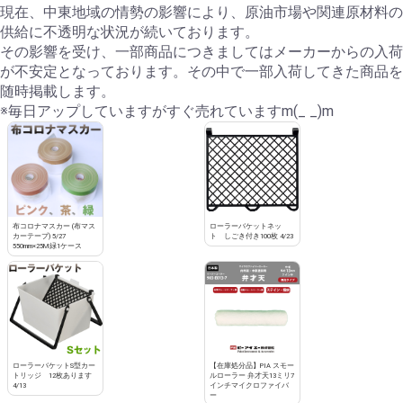
現在、中東地域の情勢の影響により、原油市場や関連原材料の
供給に不透明な状況が続いております。
その影響を受け、一部商品につきましてはメーカーからの入荷
が不安定となっております。その中で一部入荷してきた商品を
随時掲載します。
※毎日アップしていますがすぐ売れていますm(_ _)m
布コロナマスカー (布マス
ローラーバケットネッ
カーテープ) 5/27
ト しごき付き100枚 4/23
550mm×25M緑1ケース
ローラーバケットS型カー
【在庫処分品】PIA スモー
トリッジ 12枚あります
ルローラー 弁才天13ミリ7
4/13
インチマイクロファイバ
ー