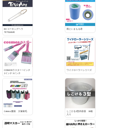
KO コーキングヘラ
雨といまもる君
TETSUAME
COSMOSラスター 1インチ
ワイドローラーシリーズ
2インチ 3インチ
Coloras腰袋 大塚刷毛
しごける3型内容器 30枚
入り