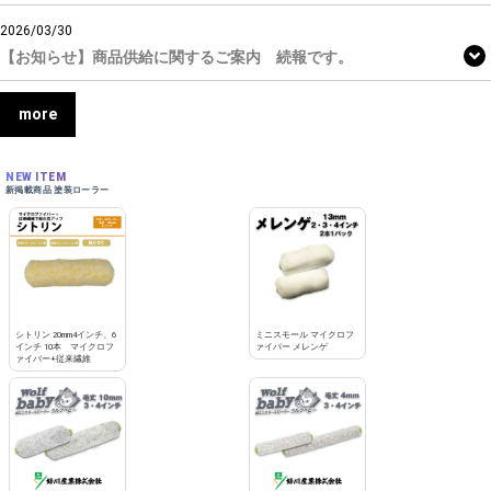
2026/03/30
【お知らせ】商品供給に関するご案内 続報です。
more
NEW ITEM
新掲載商品 塗装ローラー
シトリン 20mm4インチ、6
ミニスモール マイクロフ
インチ 10本 マイクロフ
ァイバー メレンゲ
ァイバー+従来繊維