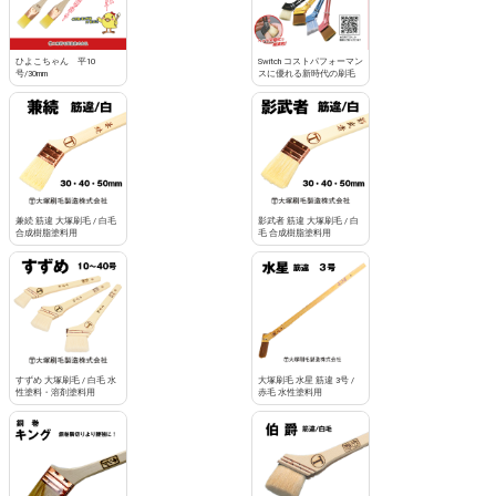
お買い物を続ける
カートへ進む
ひよこちゃん 平10
Switch コストパフォーマン
号/30mm
スに優れる新時代の刷毛
兼続 筋違 大塚刷毛 / 白毛
影武者 筋違 大塚刷毛 / 白
合成樹脂塗料用
毛 合成樹脂塗料用
すずめ 大塚刷毛 / 白毛 水
大塚刷毛 水星 筋違 3号 /
性塗料・溶剤塗料用
赤毛 水性塗料用