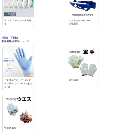
ボンドブレーカー KB カモ
マスカッター PLUS-150
イ
大塚刷毛
NEW ITEM
新掲載商品 軍手・ウエス
ニトリルグローブ パウダ
軍手 各種
ーフリー サイズM 100枚入
り1箱
ウエス 各種