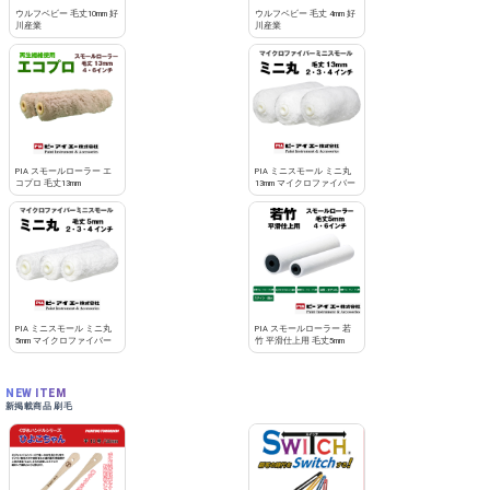
ウルフベビー 毛丈10mm 好
ウルフベビー 毛丈 4mm 好
川産業
川産業
PIA スモールローラー エ
PIA ミニスモール ミニ丸
コプロ 毛丈13mm
13mm マイクロファイバー
PIA ミニスモール ミニ丸
PIA スモールローラー 若
5mm マイクロファイバー
竹 平滑仕上用 毛丈5mm
NEW ITEM
新掲載商品 刷毛