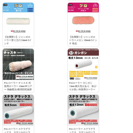
【在庫限り】ジャンボロ
【在庫限り】ジャンボロ
ーラー塗り王の13mm6.5イ
ーラーメロン 20mm6.5イン
ンチ
チ 単品
PIA ローラー チャスキ 外
PIAローラー ガシガシ
装用ローラー 23mm PPコア
13mm 耐久性があり、転が
ー 熱融着法/耐溶剤性抜群
りが良い外装用ローラー
PIA ローラー ステラデラ
PIA ローラー ステラデラ
ックス スモールローラ
ックス スモールローラ