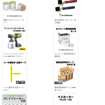
透明マスカー ショートタ
楽HARU押さえローラー 好
イプ
川産業
フィニッシュコントロー
セパレート刷毛保存箱 大
ル FC4000 18V ワグナー
塚刷毛
シール養生中注意テープ
建築塗装用布テープ 6800
カモイ
茶 カモイ