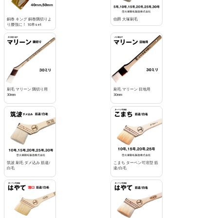
銅巻 キング 銅巻隅切りよ
伯爵 大塚刷毛
り腰強に！ 10本set
刷毛 マリーン 隅切り用
刷毛 マリーン 目地用
30mm
30mm
筑波 刷毛 ダメ込み 筋違/
こまち ターペン可溶型 筋
白毛
違/白毛