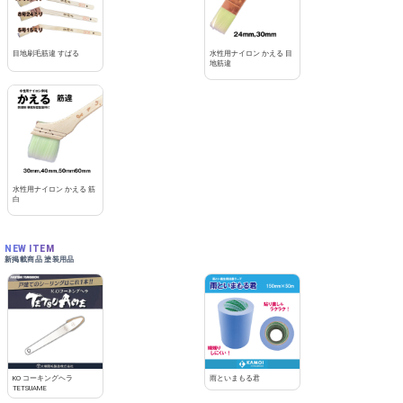
目地刷毛筋違 すばる
水性用ナイロン かえる 目
地筋違
水性用ナイロン かえる 筋
白
NEW ITEM
新掲載商品 塗装用品
KO コーキングヘラ
雨といまもる君
TETSUAME