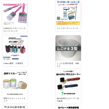
COSMOSラスター 1インチ
ワイドローラーシリーズ
2インチ 3インチ
Coloras腰袋 大塚刷毛
しごける3型内容器 30枚
入り
透明マスカー ショートタ
楽HARU押さえローラー 好
イプ
川産業