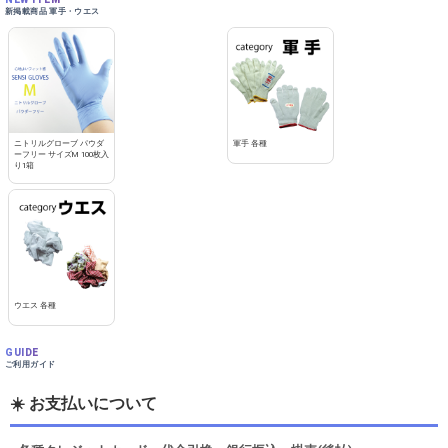
新掲載商品 軍手・ウエス
ニトリルグローブ パウダ
軍手 各種
ーフリー サイズM 100枚入
り1箱
ウエス 各種
GUIDE
ご利用ガイド
☀️ お支払いについて