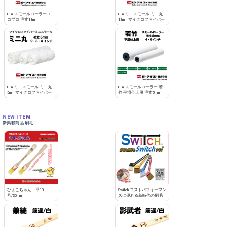
お買い物を続ける
カートへ進む
PIA スモールローラー エ
PIA ミニスモール ミニ丸
コプロ 毛丈13mm
13mm マイクロファイバー
PIA ミニスモール ミニ丸
PIA スモールローラー 若
5mm マイクロファイバー
竹 平滑仕上用 毛丈5mm
NEW ITEM
新掲載商品 刷毛
ひよこちゃん 平10
Switch コストパフォーマン
号/30mm
スに優れる新時代の刷毛