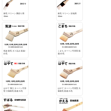
刷毛 マリーン 隅切り用
刷毛 マリーン 目地用
30mm
30mm
筑波 刷毛 ダメ込み 筋違/
こまち ターペン可溶型 筋
白毛
違/白毛
はやて 薄口 ターペン可溶
はやて ターペン可溶型 大
型 大塚刷毛 筋違 白毛
塚刷毛 筋違 白毛