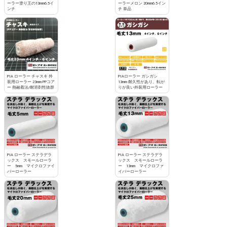
ーラー塗り王の13mm6.5イ
ーラーメロン 20mm6.5イン
ンチ
チ 単品
PIA ローラー チャスキ 外
PIAローラー ガシガシ
装用ローラー 23mm PPコア
13mm 耐久性があり、転が
ー 熱融着法/耐溶剤性抜群
りが良い外装用ローラー
PIA ローラー ステラデラ
PIA ローラー ステラデラ
ックス スモールローラ
ックス スモールローラ
ー 5mm マイクロファイ
ー 13mm マイクロファ
バーローラー
イバーローラー