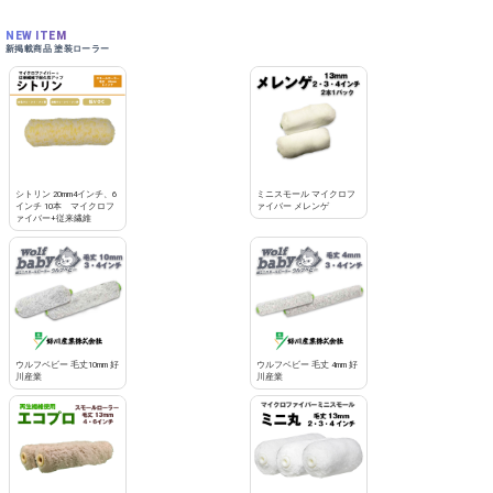
NEW ITEM
新掲載商品 塗装ローラー
シトリン 20mm4インチ、6
ミニスモール マイクロフ
インチ 10本 マイクロフ
ァイバー メレンゲ
ァイバー+従来繊維
ウルフベビー 毛丈10mm 好
ウルフベビー 毛丈 4mm 好
川産業
川産業