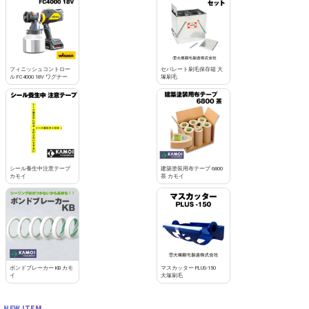
フィニッシュコントロー
セパレート刷毛保存箱 大
ル FC4000 18V ワグナー
塚刷毛
シール養生中注意テープ
建築塗装用布テープ 6800
カモイ
茶 カモイ
ボンドブレーカー KB カモ
マスカッター PLUS-150
イ
大塚刷毛
NEW ITEM