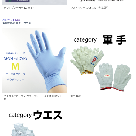
ボンドブレーカー KB カモイ
マスカッター PLUS-150 大塚刷毛
NEW ITEM
新掲載商品 軍手・ウエス
ニトリルグローブ パウダーフリー サイズM 100枚入り1
軍手 各種
箱