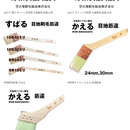
はやて 薄口 ターペン可溶型 大塚刷毛 筋違 白毛
はやて ターペン可溶型 大塚刷毛 筋違 白毛
目地刷毛筋違 すばる
水性用ナイロン かえる 目地筋違