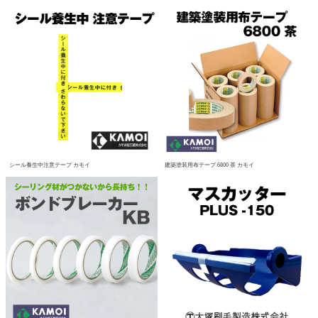
シール養生中注意テープ カモイ
建築塗装用布テープ 6800 茶 カモイ