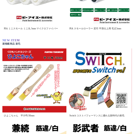
PIA ミニスモール ミニ丸 5mm マイクロファイバー
PIA スモールローラー 若竹 平滑仕上用 毛丈5mm
NEW ITEM
新掲載商品 刷毛
ひよこちゃん 平10号/30mm
Switch コストパフォーマンスに優れる新時代の刷毛