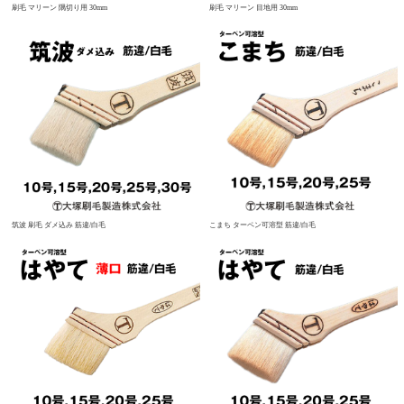
刷毛 マリーン 隅切り用 30mm
刷毛 マリーン 目地用 30mm
筑波 刷毛 ダメ込み 筋違/白毛
こまち ターペン可溶型 筋違/白毛