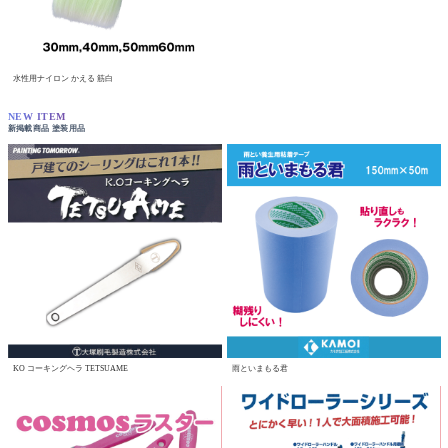
水性用ナイロン かえる 筋白
NEW ITEM
新掲載商品 塗装用品
KO コーキングヘラ TETSUAME
雨といまもる君