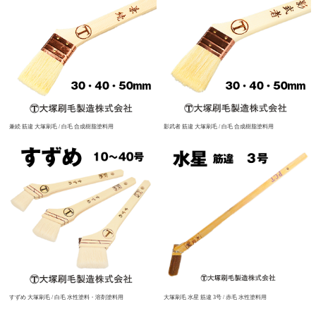
兼続 筋違 大塚刷毛 / 白毛 合成樹脂塗料用
影武者 筋違 大塚刷毛 / 白毛 合成樹脂塗料用
すずめ 大塚刷毛 / 白毛 水性塗料・溶剤塗料用
大塚刷毛 水星 筋違 3号 / 赤毛 水性塗料用