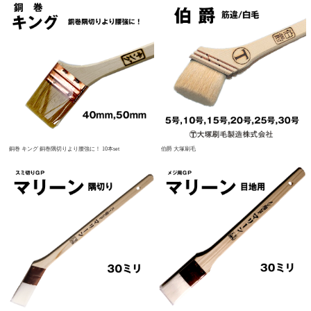
銅巻 キング 銅巻隅切りより腰強に！ 10本set
伯爵 大塚刷毛