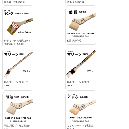
性塗料・溶剤塗料用
赤毛 水性塗料用
銅巻 キング 銅巻隅切りよ
伯爵 大塚刷毛
り腰強に！ 10本set
刷毛 マリーン 隅切り用
刷毛 マリーン 目地用
30mm
30mm
筑波 刷毛 ダメ込み 筋違/
こまち ターペン可溶型 筋
白毛
違/白毛