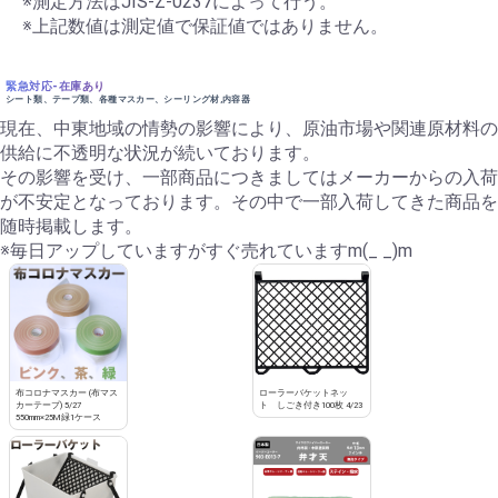
※測定方法はJIS-Z-0237によって行う。
※上記数値は測定値で保証値ではありません。
緊急対応-在庫あり
シート類、テープ類、各種マスカー、シーリング材,内容器
現在、中東地域の情勢の影響により、原油市場や関連原材料の
供給に不透明な状況が続いております。
その影響を受け、一部商品につきましてはメーカーからの入荷
が不安定となっております。その中で一部入荷してきた商品を
随時掲載します。
※毎日アップしていますがすぐ売れていますm(_ _)m
布コロナマスカー (布マス
ローラーバケットネッ
カーテープ) 5/27
ト しごき付き100枚 4/23
550mm×25M緑1ケース