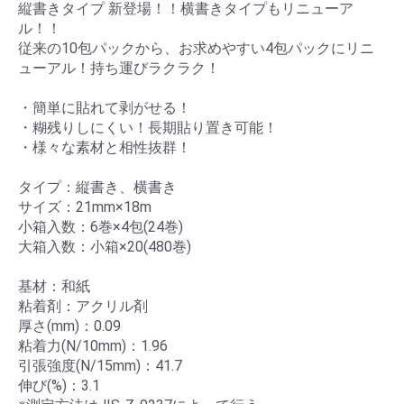
縦書きタイプ 新登場！！横書きタイプもリニューア
ル！！
従来の10包パックから、お求めやすい4包パックにリニ
ューアル！持ち運びラクラク！
・簡単に貼れて剥がせる！
・糊残りしにくい！長期貼り置き可能！
・様々な素材と相性抜群！
タイプ：縦書き、横書き
サイズ：21mm×18m
小箱入数：6巻×4包(24巻)
大箱入数：小箱×20(480巻)
基材：和紙
粘着剤：アクリル剤
厚さ(mm)：0.09
粘着力(N/10mm)：1.96
引張強度(N/15mm)：41.7
伸び(%)：3.1