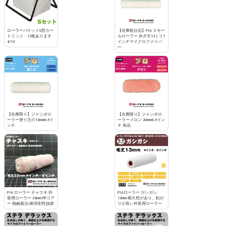
ローラーバケットS型カー
【在庫処分品】PIA スモー
トリッジ 12枚あります
ルローラー 弁才天13ミリ7
4/13
インチマイクロファイバ
ー
【在庫限り】ジャンボロ
【在庫限り】ジャンボロ
ーラー塗り王の13mm6.5イ
ーラーメロン 20mm6.5イン
ンチ
チ 単品
PIA ローラー チャスキ 外
PIAローラー ガシガシ
装用ローラー 23mm PPコア
13mm 耐久性があり、転が
ー 熱融着法/耐溶剤性抜群
りが良い外装用ローラー