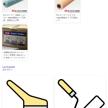
PIA ローラー JOKER ジョー
PIA ローラー ピナクル
カー 20mm [無泡タイプ] 内
13mm [無泡タイプ] 万能タ
装・鉄部仕上げ用
イプ
在庫処分品 PIA ローラー
メロン 外装用 13mm 4イン
チ 50本 イージーコーター
CATEGORY
カテゴリー