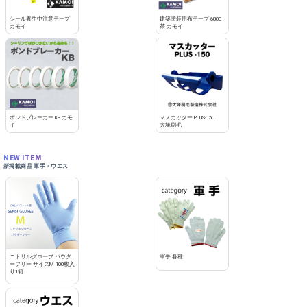
シール養生中注意テープ
建築塗装用布テープ 6800
カモイ
茶 カモイ
ボンドブレーカー KB カモ
マスカッター PLUS-150
イ
大塚刷毛
NEW ITEM
新掲載商品 軍手・ウエス
ニトリルグローブ パウダ
軍手 各種
ーフリー サイズM 100枚入
り1箱