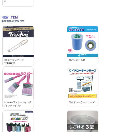
白
NEW ITEM
新掲載商品 塗装用品
KO コーキングヘラ
雨といまもる君
TETSUAME
COSMOSラスター 1インチ
ワイドローラーシリーズ
2インチ 3インチ