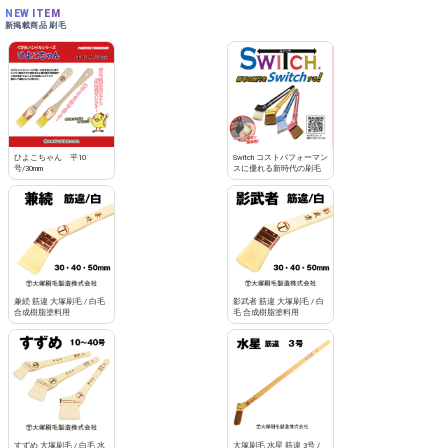
NEW ITEM
新掲載商品 刷毛
ひよこちゃん 平10
Switch コストパフォーマン
号/30mm
スに優れる新時代の刷毛
兼続 筋違 大塚刷毛 / 白毛
影武者 筋違 大塚刷毛 / 白
合成樹脂塗料用
毛 合成樹脂塗料用
すずめ 大塚刷毛 / 白毛 水
大塚刷毛 水星 筋違 3号 /