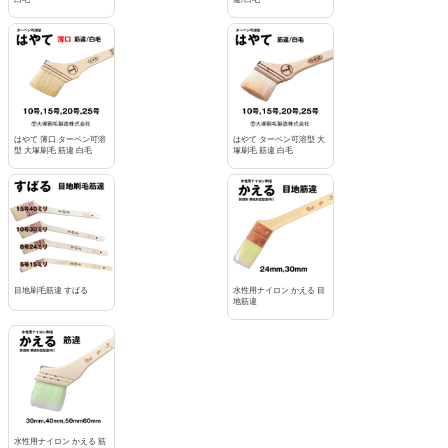
はやて 薄口 ターペン可溶
はやて ターペン可溶型 大
型 大塚刷毛 筋違 白毛
塚刷毛 筋違 白毛
目地刷毛筋違 すばる
水性用ナイロン かえる 目
地筋違
水性用ナイロン かえる 筋