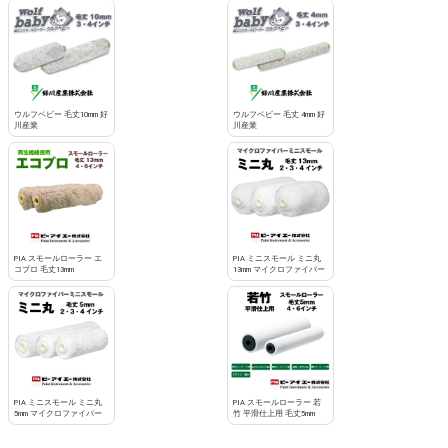
お買い物を続ける
カートへ進む
ウルフベビー 毛丈10mm 好
ウルフベビー 毛丈 4mm 好
川産業
川産業
PIA スモールローラー エ
PIA ミニスモール ミニ丸
コプロ 毛丈13mm
13mm マイクロファイバー
PIA ミニスモール ミニ丸
PIA スモールローラー 若
5mm マイクロファイバー
竹 平滑仕上用 毛丈5mm