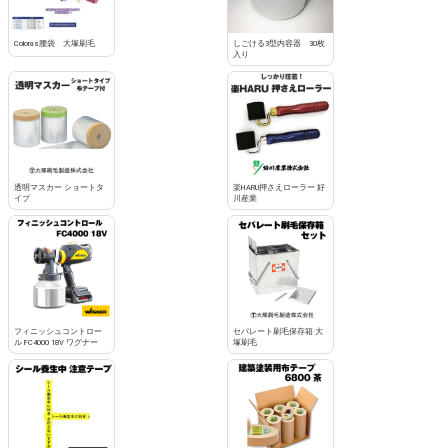
Coloras腰袋 大塚刷毛
しごける3型内容器 30枚
入り
透明マスカー ショートタ
楽HARU押さえローラー 好
イプ
川産業
フィニッシュコントロー
セパレート刷毛保存箱 大
ル FC4000 18V ワグナー
塚刷毛