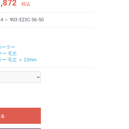
,872
税込
24 ～ 903-E23C-56-50
 ローラー
ラー 毛丈
ラー 毛丈
＞
23mm
れる