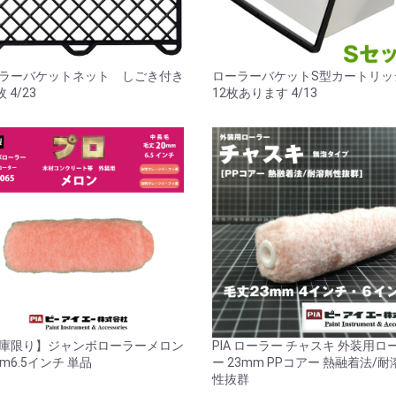
ラーバケットネット しごき付き
ローラーバケットS型カートリ
枚 4/23
12枚あります 4/13
庫限り】ジャンボローラーメロン
PIA ローラー チャスキ 外装用ロ
mm6.5インチ 単品
ー 23mm PPコアー 熱融着法/耐
性抜群