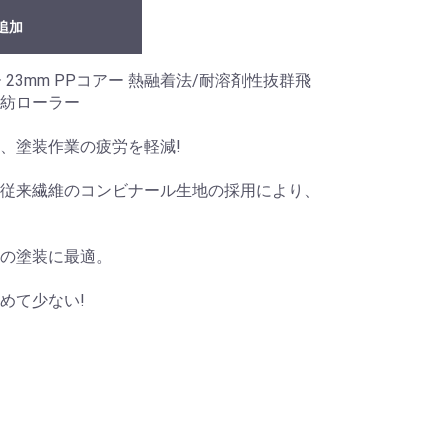
追加
 23mm PPコアー 熱融着法/耐溶剤性抜群飛
紡ローラー
、塗装作業の疲労を軽減!
従来繊維のコンビナール生地の採用により、
の塗装に最適。
めて少ない!