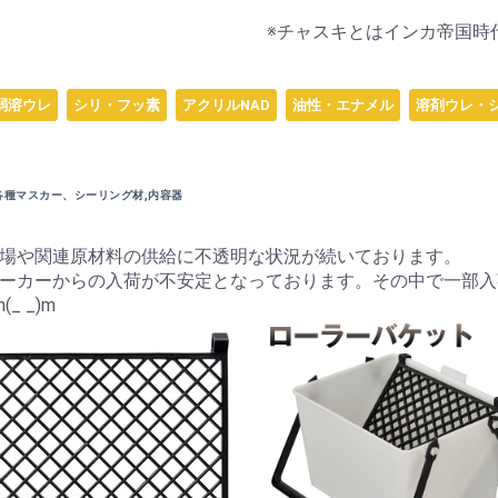
※チャスキとはインカ帝国時
弱溶ウレ
シリ・フッ素
アクリルNAD
油性・エナメル
溶剤ウレ・
各種マスカー、シーリング材,内容器
場や関連原材料の供給に不透明な状況が続いております。
ーカーからの入荷が不安定となっております。その中で一部入
 _)m