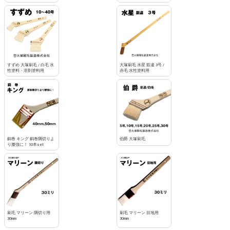
すずめ 大塚刷毛 / 白毛 水
大塚刷毛 水星 筋違 3号 /
性塗料・溶剤塗料用
赤毛 水性塗料用
銅巻 キング 銅巻隅切りよ
伯爵 大塚刷毛
り腰強に！ 10本set
刷毛 マリーン 隅切り用
刷毛 マリーン 目地用
30mm
30mm