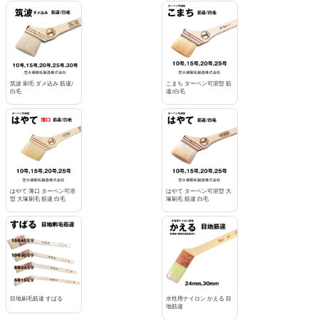
筑波 刷毛 ダメ込み 筋違/
こまち ターペン可溶型 筋
白毛
違/白毛
はやて 薄口 ターペン可溶
はやて ターペン可溶型 大
型 大塚刷毛 筋違 白毛
塚刷毛 筋違 白毛
目地刷毛筋違 すばる
水性用ナイロン かえる 目
地筋違