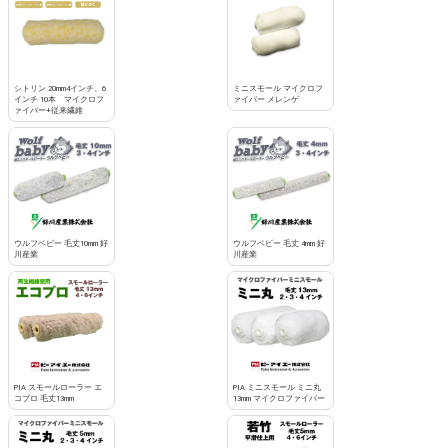
シトリン 20mm4インチ、6
ミニスモール マイクロフ
インチ 10本 マイクロフ
ァイバー メレンゲ
ァイバー+従来繊維
ウルフベビー 毛丈10mm 好
ウルフベビー 毛丈 4mm 好
川産業
川産業
PIA スモールローラー エ
PIA ミニスモール ミニ丸
コプロ 毛丈13mm
13mm マイクロファイバー