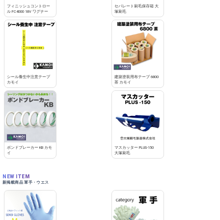
フィニッシュコントロー
セパレート刷毛保存箱 大
ル FC4000 18V ワグナー
塚刷毛
シール養生中注意テープ
建築塗装用布テープ 6800
カモイ
茶 カモイ
ボンドブレーカー KB カモ
マスカッター PLUS-150
イ
大塚刷毛
NEW ITEM
新掲載商品 軍手・ウエス