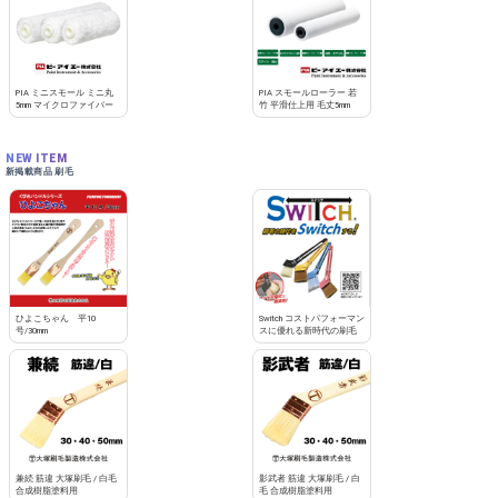
お買い物を続ける
カートへ進む
PIA ミニスモール ミニ丸
PIA スモールローラー 若
5mm マイクロファイバー
竹 平滑仕上用 毛丈5mm
NEW ITEM
新掲載商品 刷毛
ひよこちゃん 平10
Switch コストパフォーマン
号/30mm
スに優れる新時代の刷毛
兼続 筋違 大塚刷毛 / 白毛
影武者 筋違 大塚刷毛 / 白
合成樹脂塗料用
毛 合成樹脂塗料用