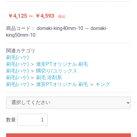
￥4,125 ～ ￥4,593
税込
商品コード：
domaki-king40mm-10 ～ domaki-
king50mm-10
関連カテゴリ
刷毛(ハケ)
刷毛(ハケ)
＞
激安PTオリジナル 刷毛
刷毛(ハケ)
＞
隅切り/ユリックス
刷毛(ハケ)
＞
刷毛 溶剤系
刷毛(ハケ)
＞
激安PTオリジナル 刷毛
＞
キング
数量