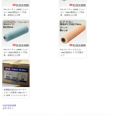
PIA ローラー JOKER ジョー
PIA ローラー JOKER ジョー
カー 8mm [無泡タイプ] 内
カー 13mm [無泡タイプ] 内
装・鉄部仕上げ用
装・鉄部仕上げ用
PIA ローラー JOKER ジョー
PIA ローラー ピナクル
カー 20mm [無泡タイプ] 内
13mm [無泡タイプ] 万能タ
装・鉄部仕上げ用
イプ
在庫処分品 PIA ローラー
メロン 外装用 13mm 4イン
チ 50本 イージーコーター
CATEGORY
カテゴリー