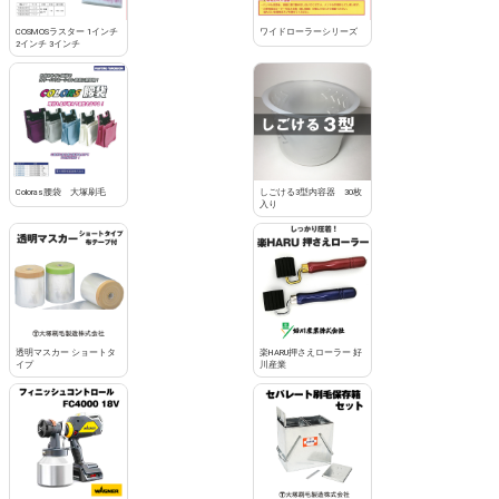
COSMOSラスター 1インチ
ワイドローラーシリーズ
2インチ 3インチ
Coloras腰袋 大塚刷毛
しごける3型内容器 30枚
入り
透明マスカー ショートタ
楽HARU押さえローラー 好
イプ
川産業