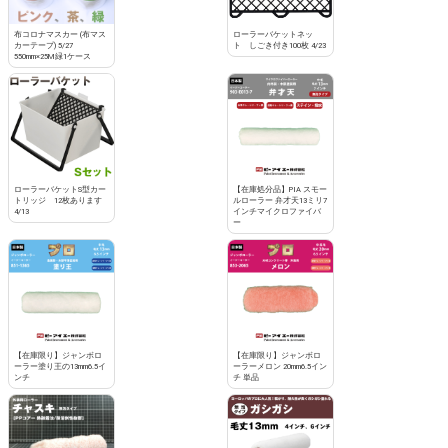
布コロナマスカー (布マス
ローラーバケットネッ
カーテープ) 5/27
ト しごき付き100枚 4/23
550mm×25M緑1ケース
ローラーバケットS型カー
【在庫処分品】PIA スモー
トリッジ 12枚あります
ルローラー 弁才天13ミリ7
4/13
インチマイクロファイバ
ー
【在庫限り】ジャンボロ
【在庫限り】ジャンボロ
ーラー塗り王の13mm6.5イ
ーラーメロン 20mm6.5イン
ンチ
チ 単品