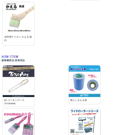
水性用ナイロン かえる 筋
白
NEW ITEM
新掲載商品 塗装用品
KO コーキングヘラ
雨といまもる君
TETSUAME