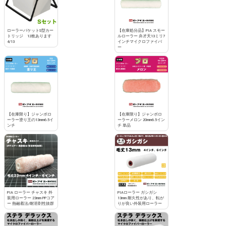
ローラーバケットS型カー
【在庫処分品】PIA スモー
トリッジ 12枚あります
ルローラー 弁才天13ミリ7
4/13
インチマイクロファイバ
ー
【在庫限り】ジャンボロ
【在庫限り】ジャンボロ
ーラー塗り王の13mm6.5イ
ーラーメロン 20mm6.5イン
ンチ
チ 単品
PIA ローラー チャスキ 外
PIAローラー ガシガシ
装用ローラー 23mm PPコア
13mm 耐久性があり、転が
ー 熱融着法/耐溶剤性抜群
りが良い外装用ローラー