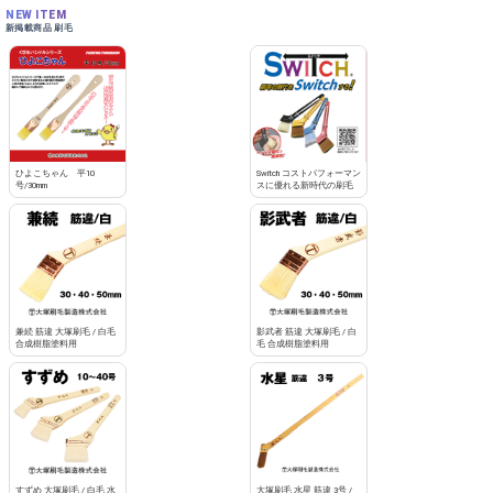
NEW ITEM
新掲載商品 刷毛
ひよこちゃん 平10
Switch コストパフォーマン
号/30mm
スに優れる新時代の刷毛
兼続 筋違 大塚刷毛 / 白毛
影武者 筋違 大塚刷毛 / 白
合成樹脂塗料用
毛 合成樹脂塗料用
すずめ 大塚刷毛 / 白毛 水
大塚刷毛 水星 筋違 3号 /