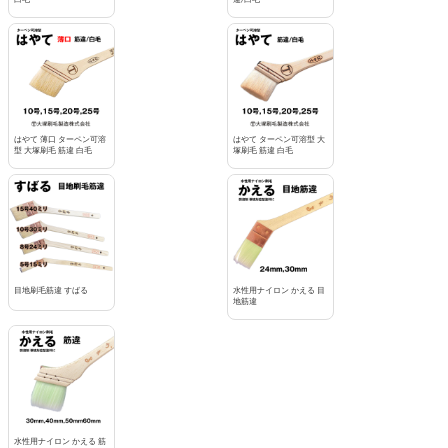
はやて 薄口 ターペン可溶
はやて ターペン可溶型 大
型 大塚刷毛 筋違 白毛
塚刷毛 筋違 白毛
目地刷毛筋違 すばる
水性用ナイロン かえる 目
地筋違
水性用ナイロン かえる 筋