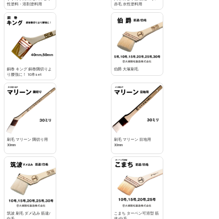
性塗料・溶剤塗料用
赤毛 水性塗料用
銅巻 キング 銅巻隅切りよ
伯爵 大塚刷毛
り腰強に！ 10本set
刷毛 マリーン 隅切り用
刷毛 マリーン 目地用
30mm
30mm
筑波 刷毛 ダメ込み 筋違/
こまち ターペン可溶型 筋
白毛
違/白毛