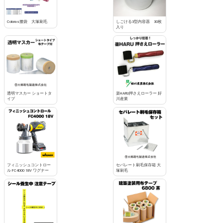
Coloras腰袋 大塚刷毛
しごける3型内容器 30枚
入り
透明マスカー ショートタ
楽HARU押さえローラー 好
イプ
川産業
フィニッシュコントロー
セパレート刷毛保存箱 大
ル FC4000 18V ワグナー
塚刷毛