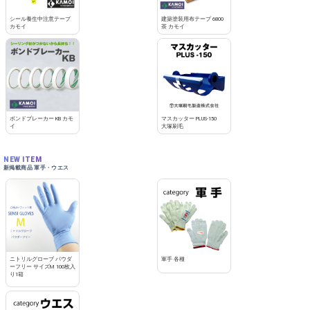
シール養生中注意テープ
建築塗装用布テープ 6800
カモイ
茶 カモイ
ボンドブレーカー KB カモ
マスカッター PLUS-150
イ
大塚刷毛
NEW ITEM
新掲載商品 軍手・ウエス
ニトリルグローブ パウダ
軍手 各種
ーフリー サイズM 100枚入
り1箱