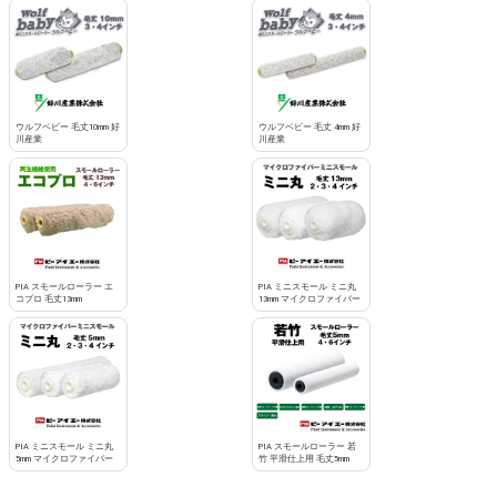
お買い物を続ける
カートへ進む
ウルフベビー 毛丈10mm 好
ウルフベビー 毛丈 4mm 好
川産業
川産業
PIA スモールローラー エ
PIA ミニスモール ミニ丸
コプロ 毛丈13mm
13mm マイクロファイバー
PIA ミニスモール ミニ丸
PIA スモールローラー 若
5mm マイクロファイバー
竹 平滑仕上用 毛丈5mm