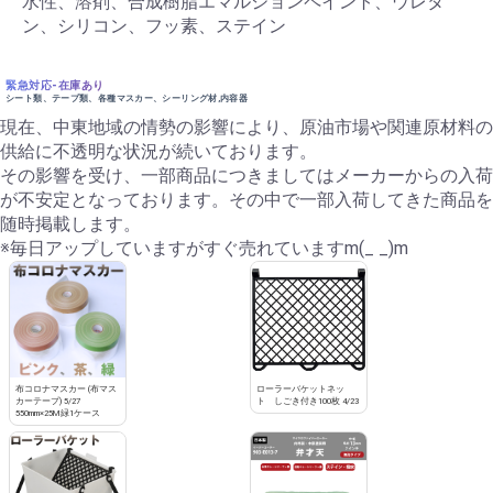
水性、溶剤、合成樹脂エマルジョンペイント、ウレタ
ン、シリコン、フッ素、ステイン
緊急対応-在庫あり
シート類、テープ類、各種マスカー、シーリング材,内容器
現在、中東地域の情勢の影響により、原油市場や関連原材料の
供給に不透明な状況が続いております。
その影響を受け、一部商品につきましてはメーカーからの入荷
が不安定となっております。その中で一部入荷してきた商品を
随時掲載します。
※毎日アップしていますがすぐ売れていますm(_ _)m
布コロナマスカー (布マス
ローラーバケットネッ
カーテープ) 5/27
ト しごき付き100枚 4/23
550mm×25M緑1ケース