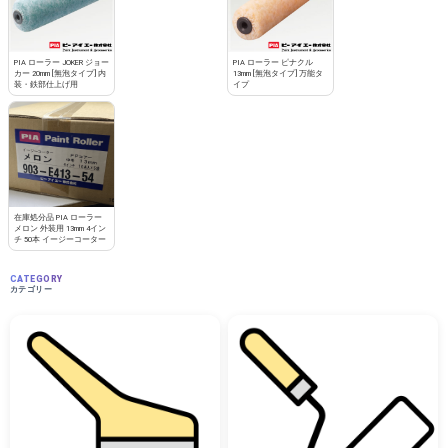
PIA ローラー JOKER ジョー
PIA ローラー ピナクル
カー 20mm [無泡タイプ] 内
13mm [無泡タイプ] 万能タ
装・鉄部仕上げ用
イプ
在庫処分品 PIA ローラー
メロン 外装用 13mm 4イン
チ 50本 イージーコーター
CATEGORY
カテゴリー