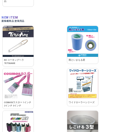
白
NEW ITEM
新掲載商品 塗装用品
KO コーキングヘラ
雨といまもる君
TETSUAME
COSMOSラスター 1インチ
ワイドローラーシリーズ
2インチ 3インチ