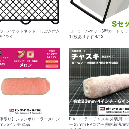
ラーバケットネット しごき付き
ローラーバケットS型カートリ
枚 4/23
12枚あります 4/13
庫限り】ジャンボローラーメロン
PIA ローラー チャスキ 外装用ロ
mm6.5インチ 単品
ー 23mm PPコアー 熱融着法/耐