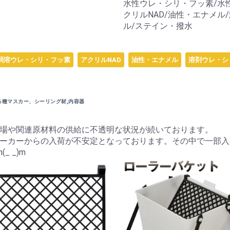
水性ウレ・シリ・フッ素/水性
クリルNAD/油性・エナメル
ル/ステイン・撥水
弱溶ウレ・シリ・フッ素
アクリルNAD
油性・エナメル
溶剤ウレ・シ
各種マスカー、シーリング材,内容器
場や関連原材料の供給に不透明な状況が続いております。
ーカーからの入荷が不安定となっております。その中で一部入
 _)m