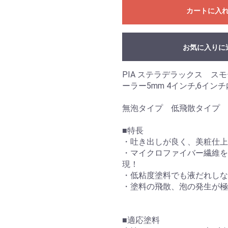
カートに入
お気に入りに
PIA ステラデラックス ス
ーラー5mm 4インチ,6イ
無泡タイプ 低飛散タイプ
■特長
・吐き出しが良く、美粧仕上
・マイクロファイバー繊維を
現！
・低粘度塗料でも液だれし
・塗料の飛散、泡の発生が極
■適応塗料