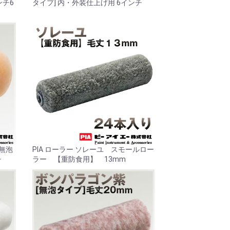
ンチ6
タイプ] 内・外装仕上げ用 6インチ
[無泡
PIA ローラー ソレーユ スモールロー
チ
ラー 【重防食用】 13mm