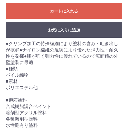
カートに入れる
お気に入りに追加
●クリンプ加工の特殊繊維により塗料の含み・吐き出し
が抜群●ナイロン繊維の混紡により優れた弾力性・耐久
性を発揮●腰が強く弾力性に優れているので広面積の外
壁塗装に最適
■種類
パイル編物
■素材
ポリエステル他
■適応塗料
合成樹脂調合ペイント
溶剤型アクリル塗料
各種溶剤型塗料
水性艶有り塗料