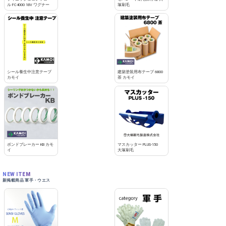
ル FC4000 18V ワグナー
塚刷毛
シール養生中注意テープ
建築塗装用布テープ 6800
カモイ
茶 カモイ
ボンドブレーカー KB カモ
マスカッター PLUS-150
イ
大塚刷毛
NEW ITEM
新掲載商品 軍手・ウエス