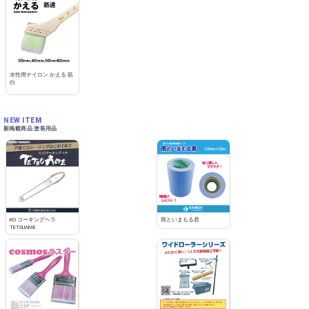
水性用ナイロン かえる 筋
白
NEW ITEM
新掲載商品 塗装用品
KO コーキングヘラ
雨といまもる君
TETSUAME