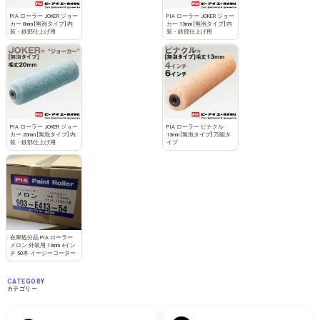
PIA ローラー JOKER ジョー
PIA ローラー JOKER ジョー
カー 8mm [無泡タイプ] 内
カー 13mm [無泡タイプ] 内
装・鉄部仕上げ用
装・鉄部仕上げ用
PIA ローラー JOKER ジョー
PIA ローラー ピナクル
カー 20mm [無泡タイプ] 内
13mm [無泡タイプ] 万能タ
装・鉄部仕上げ用
イプ
在庫処分品 PIA ローラー
メロン 外装用 13mm 4イン
チ 50本 イージーコーター
CATEGORY
カテゴリー