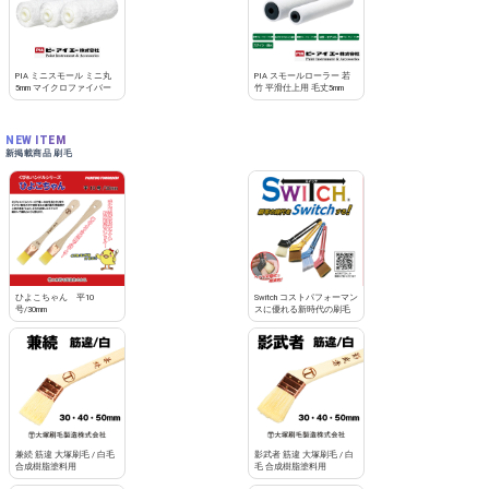
PIA ミニスモール ミニ丸
PIA スモールローラー 若
5mm マイクロファイバー
竹 平滑仕上用 毛丈5mm
NEW ITEM
新掲載商品 刷毛
ひよこちゃん 平10
Switch コストパフォーマン
号/30mm
スに優れる新時代の刷毛
兼続 筋違 大塚刷毛 / 白毛
影武者 筋違 大塚刷毛 / 白
合成樹脂塗料用
毛 合成樹脂塗料用