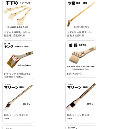
すずめ 大塚刷毛 / 白毛 水
大塚刷毛 水星 筋違 3号 /
性塗料・溶剤塗料用
赤毛 水性塗料用
銅巻 キング 銅巻隅切りよ
伯爵 大塚刷毛
り腰強に！ 10本set
刷毛 マリーン 隅切り用
刷毛 マリーン 目地用
30mm
30mm