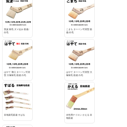
筑波 刷毛 ダメ込み 筋違/
こまち ターペン可溶型 筋
白毛
違/白毛
はやて 薄口 ターペン可溶
はやて ターペン可溶型 大
型 大塚刷毛 筋違 白毛
塚刷毛 筋違 白毛
目地刷毛筋違 すばる
水性用ナイロン かえる 目
地筋違