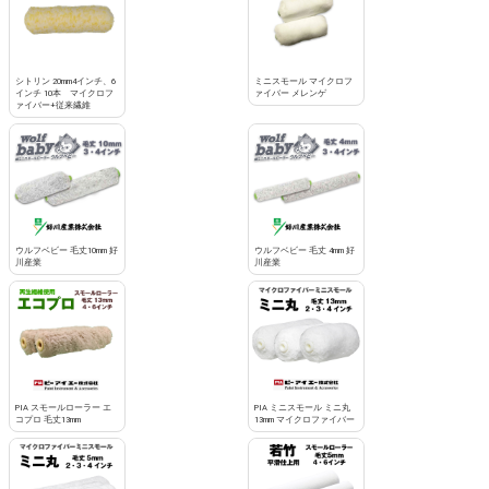
お買い物を続ける
カートへ進む
シトリン 20mm4インチ、6
ミニスモール マイクロフ
インチ 10本 マイクロフ
ァイバー メレンゲ
ァイバー+従来繊維
ウルフベビー 毛丈10mm 好
ウルフベビー 毛丈 4mm 好
川産業
川産業
PIA スモールローラー エ
PIA ミニスモール ミニ丸
コプロ 毛丈13mm
13mm マイクロファイバー