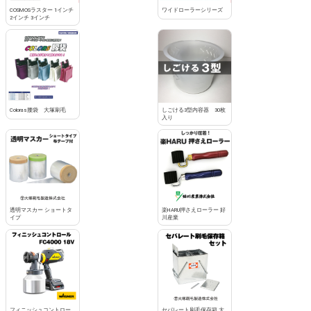
COSMOSラスター 1インチ
ワイドローラーシリーズ
2インチ 3インチ
Coloras腰袋 大塚刷毛
しごける3型内容器 30枚
入り
透明マスカー ショートタ
楽HARU押さえローラー 好
イプ
川産業
フィニッシュコントロー
セパレート刷毛保存箱 大