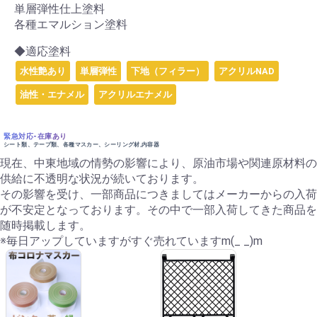
単層弾性仕上塗料
各種エマルション塗料
◆適応塗料
水性艶あり
単層弾性
下地（フィラー）
アクリルNAD
油性・エナメル
アクリルエナメル
緊急対応-在庫あり
シート類、テープ類、各種マスカー、シーリング材,内容器
現在、中東地域の情勢の影響により、原油市場や関連原材料の
供給に不透明な状況が続いております。
その影響を受け、一部商品につきましてはメーカーからの入荷
が不安定となっております。その中で一部入荷してきた商品を
随時掲載します。
※毎日アップしていますがすぐ売れていますm(_ _)m