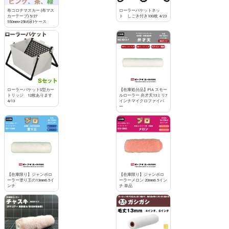
布コロナマスカー (布マス
ローラーバケットネッ
カーテープ) 5/27
ト しごき付き100枚 4/23
550mm×25M緑1ケース
ローラーバケットS型カー
【在庫処分品】PIA スモー
トリッジ 12枚あります
ルローラー 弁才天13ミリ7
4/13
インチマイクロファイバ
ー
【在庫限り】ジャンボロ
【在庫限り】ジャンボロ
ーラー塗り王の13mm6.5イ
ーラーメロン 20mm6.5イン
ンチ
チ 単品