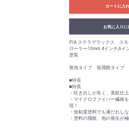
カートに入
お気に入りに
PIA ステラデラックス ス
ローラー13mm 4インチ,
塗装
無泡タイプ 低飛散タイプ
■特長
■特長
・吐き出しが良く、美粧仕上
・マイクロファイバー繊維を
現！
・低粘度塗料でも液だれし
・塗料の飛散、泡の発生が極