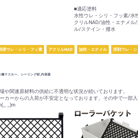
■適応塗料
水性ウレ・シリ・フッ素/水性
クリルNAD/油性・エナメル
ル/ステイン・撥水
弱溶ウレ・シリ・フッ素
アクリルNAD
油性・エナメル
溶剤ウレ・シ
各種マスカー、シーリング材,内容器
場や関連原材料の供給に不透明な状況が続いております。
ーカーからの入荷が不安定となっております。その中で一部入
 _)m