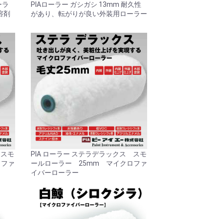
ーラ
PIAローラー ガシガシ 13mm 耐久性
溶剤
があり、転がりが良い外装用ローラー
 スモ
PIA ローラー ステラデラックス スモ
ロファ
ールローラー 25mm マイクロファ
イバーローラー