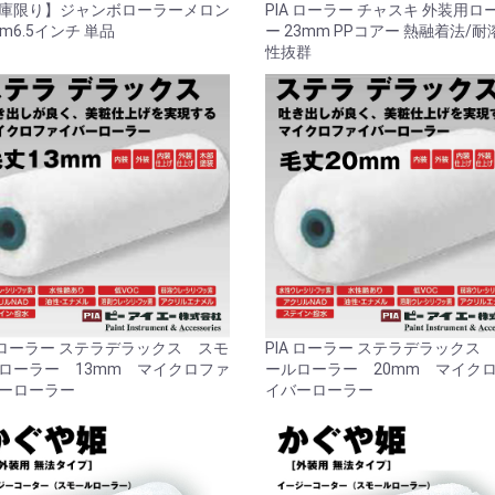
庫限り】ジャンボローラーメロン
PIA ローラー チャスキ 外装用ロ
お買い物を続ける
カートへ進む
mm6.5インチ 単品
ー 23mm PPコアー 熱融着法/耐
性抜群
A ローラー ステラデラックス スモ
PIA ローラー ステラデラックス
ローラー 13mm マイクロファ
ールローラー 20mm マイク
ーローラー
イバーローラー