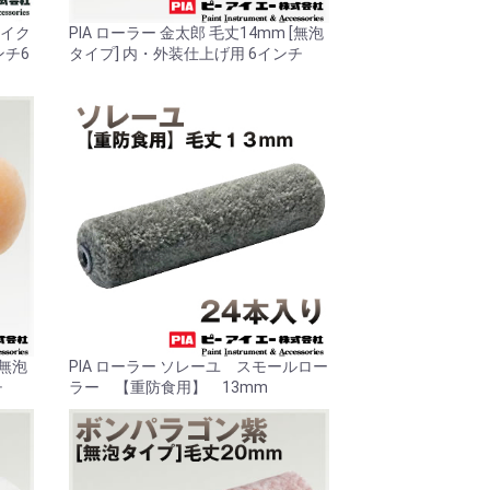
マイク
PIA ローラー 金太郎 毛丈14mm [無泡
ンチ6
タイプ] 内・外装仕上げ用 6インチ
[無泡
PIA ローラー ソレーユ スモールロー
チ
ラー 【重防食用】 13mm