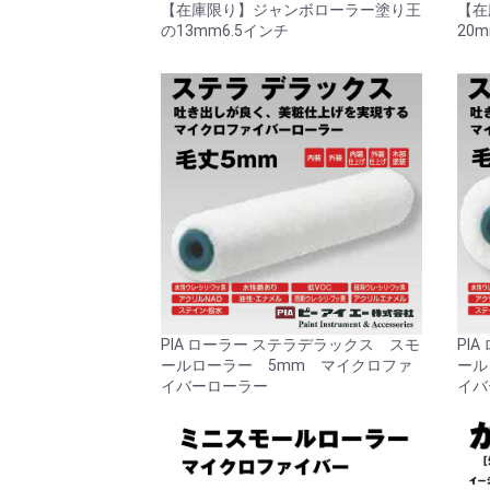
【在庫限り】ジャンボローラー塗り王
【在
の13mm6.5インチ
20
PIA ローラー ステラデラックス スモ
PI
ールローラー 5mm マイクロファ
ール
イバーローラー
イバ