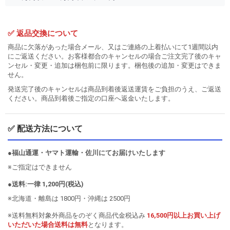
✅ 返品交換について
商品に欠落があった場合メール、又はご連絡の上着払いにて1週間以内
にご返送ください。お客様都合のキャンセルの場合ご注文完了後のキャ
ンセル・変更・追加は梱包前に限ります。梱包後の追加・変更はできま
せん。
発送完了後のキャンセルは商品到着後返送運賃をご負担のうえ、ご返送
ください。商品到着後ご指定の口座へ返金いたします。
✅ 配送方法について
●福山通運・ヤマト運輸・佐川にてお届けいたします
※ご指定はできません
●送料:一律 1,200円(税込)
※北海道・離島は 1800円・沖縄は 2500円
※送料無料対象外商品をのぞく商品代金税込み
16,500円以上お買い上げ
いただいた場合送料は無料
となります。