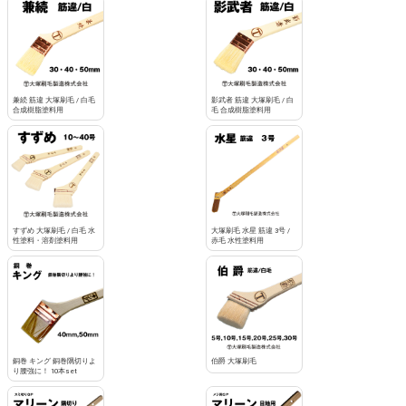
兼続 筋違 大塚刷毛 / 白毛
影武者 筋違 大塚刷毛 / 白
合成樹脂塗料用
毛 合成樹脂塗料用
すずめ 大塚刷毛 / 白毛 水
大塚刷毛 水星 筋違 3号 /
性塗料・溶剤塗料用
赤毛 水性塗料用
銅巻 キング 銅巻隅切りよ
伯爵 大塚刷毛
り腰強に！ 10本set