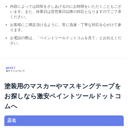
内容によっては回答をさしあげるのにお時間をいただくこともござ
います。また、休業日は翌営業日以降の対応となりますのでご了承
ください。
お客様にご満足頂けるように、常に迅速・丁寧な対応を心がけて参
ります。
お電話の際は、「ペイントツールドットコムを見て」とお伝えくだ
さい。
ABOUT
当サイトについて
塗装用のマスカーやマスキングテープを
お探しなら激安ペイントツールドットコ
ムへ
店名