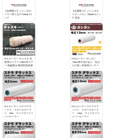
【在庫限り】ジャンボロ
【在庫限り】ジャンボロ
ーラー塗り王の13mm6.5イ
ーラーメロン 20mm6.5イン
ンチ
チ 単品
PIA ローラー チャスキ 外
PIAローラー ガシガシ
装用ローラー 23mm PPコア
13mm 耐久性があり、転が
ー 熱融着法/耐溶剤性抜群
りが良い外装用ローラー
PIA ローラー ステラデラ
PIA ローラー ステラデラ
ックス スモールローラ
ックス スモールローラ
ー 5mm マイクロファイ
ー 13mm マイクロファ
バーローラー
イバーローラー