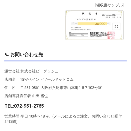
[領収書サンプル]
📞 お問い合わせ先
運営会社:株式会社ビーダッシュ
店舗名 :激安ペイントツールドットコム
住 所 :〒581-0861 大阪府八尾市東山本町1-8-7 102号室
店舗運営責任者:山田 裕也
TEL:072-951-2765
営業時間:平日 10時〜18時、(メールによるご注文、お問い合わせ受付
24時間)