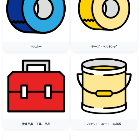
マスカー
テープ・マスキング
塗装用具・工具・用品
バケット・ネット・内容器