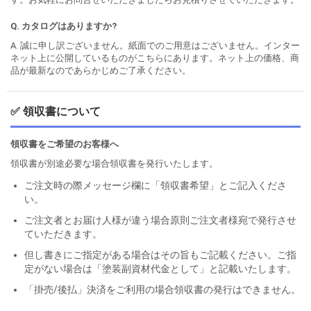
Q. カタログはありますか?
A. 誠に申し訳ございません。紙面でのご用意はございません。インター
ネット上に公開しているものがこちらにあります。ネット上の価格、商
品が最新なのであらかじめご了承ください。
✅ 領収書について
領収書をご希望のお客様へ
領収書が別途必要な場合領収書を発行いたします。
ご注文時の際メッセージ欄に「領収書希望」とご記入くださ
い。
ご注文者とお届け人様が違う場合原則ご注文者様宛で発行させ
ていただきます。
但し書きにご指定がある場合はその旨もご記載ください。ご指
定がない場合は「塗装副資材代金として」と記載いたします。
「掛売/後払」決済をご利用の場合領収書の発行はできません。