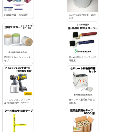
Coloras腰袋 大塚刷毛
しごける3型内容器 30枚
入り
透明マスカー ショートタ
楽HARU押さえローラー 好
イプ
川産業
フィニッシュコントロー
セパレート刷毛保存箱 大
ル FC4000 18V ワグナー
塚刷毛