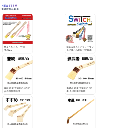
NEW ITEM
新掲載商品 刷毛
ひよこちゃん 平10
Switch コストパフォーマン
号/30mm
スに優れる新時代の刷毛
兼続 筋違 大塚刷毛 / 白毛
影武者 筋違 大塚刷毛 / 白
合成樹脂塗料用
毛 合成樹脂塗料用