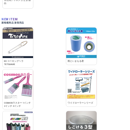
水性用ナイロン かえる 筋
白
NEW ITEM
新掲載商品 塗装用品
KO コーキングヘラ
雨といまもる君
TETSUAME
COSMOSラスター 1インチ
ワイドローラーシリーズ
2インチ 3インチ