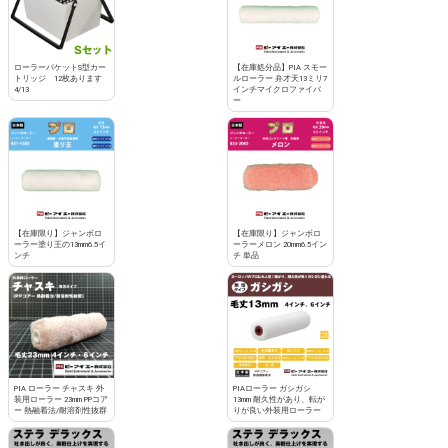
ローラーバケットS型カー
【在庫処分品】PIA スモー
トリッジ 12枚あります
ルローラー 弁才天13ミリ7
4/13
インチマイクロファイバ
ー
【在庫限り】ジャンボロ
【在庫限り】ジャンボロ
ーラー塗り王の13mm6.5イ
ーラーメロン 20mm6.5イン
ンチ
チ 単品
PIA ローラー チャスキ 外
PIAローラー ガシガシ
装用ローラー 23mm PPコア
13mm 耐久性があり、転が
ー 熱融着法/耐溶剤性抜群
りが良い外装用ローラー