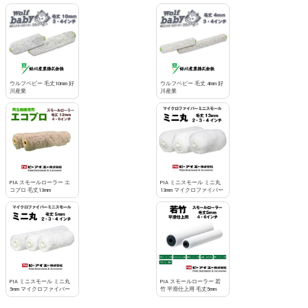
お買い物を続ける
カートへ進む
ウルフベビー 毛丈10mm 好
ウルフベビー 毛丈 4mm 好
川産業
川産業
PIA スモールローラー エ
PIA ミニスモール ミニ丸
コプロ 毛丈13mm
13mm マイクロファイバー
PIA ミニスモール ミニ丸
PIA スモールローラー 若
5mm マイクロファイバー
竹 平滑仕上用 毛丈5mm