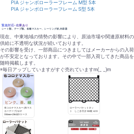
PIA ジャンボローラーフレーム M型 5本
PIA ジャンボローラーフレーム S型 5本
緊急対応-在庫あり
シート類、テープ類、各種マスカー、シーリング材,内容器
現在、中東地域の情勢の影響により、原油市場や関連原材料の
供給に不透明な状況が続いております。
その影響を受け、一部商品につきましてはメーカーからの入荷
が不安定となっております。その中で一部入荷してきた商品を
随時掲載します。
※毎日アップしていますがすぐ売れていますm(_ _)m
布コロナマスカー (布マス
ローラーバケットネッ
カーテープ) 5/27
ト しごき付き100枚 4/23
550mm×25M緑1ケース