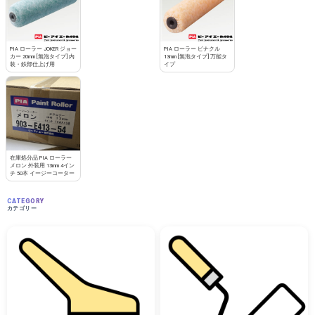
PIA ローラー JOKER ジョー
PIA ローラー ピナクル
カー 20mm [無泡タイプ] 内
13mm [無泡タイプ] 万能タ
装・鉄部仕上げ用
イプ
在庫処分品 PIA ローラー
メロン 外装用 13mm 4イン
チ 50本 イージーコーター
CATEGORY
カテゴリー