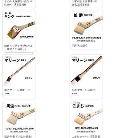
すずめ 大塚刷毛 / 白毛 水
大塚刷毛 水星 筋違 3号 /
性塗料・溶剤塗料用
赤毛 水性塗料用
銅巻 キング 銅巻隅切りよ
伯爵 大塚刷毛
り腰強に！ 10本set
刷毛 マリーン 隅切り用
刷毛 マリーン 目地用
30mm
30mm
筑波 刷毛 ダメ込み 筋違/
こまち ターペン可溶型 筋