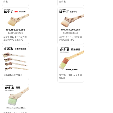
白毛
違/白毛
はやて 薄口 ターペン可溶
はやて ターペン可溶型 大
型 大塚刷毛 筋違 白毛
塚刷毛 筋違 白毛
目地刷毛筋違 すばる
水性用ナイロン かえる 目
地筋違