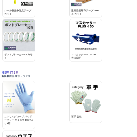
シール養生中注意テープ
建築塗装用布テープ 6800
カモイ
茶 カモイ
ボンドブレーカー KB カモ
マスカッター PLUS-150
イ
大塚刷毛
NEW ITEM
新掲載商品 軍手・ウエス
ニトリルグローブ パウダ
軍手 各種
ーフリー サイズM 100枚入
り1箱