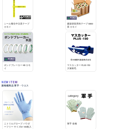
シール養生中注意テープ
建築塗装用布テープ 6800
カモイ
茶 カモイ
ボンドブレーカー KB カモ
マスカッター PLUS-150
イ
大塚刷毛
NEW ITEM
新掲載商品 軍手・ウエス
ニトリルグローブ パウダ
軍手 各種
ーフリー サイズM 100枚入