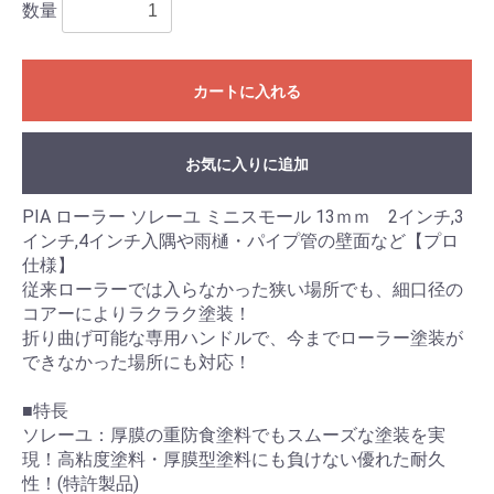
数量
カートに入れる
お気に入りに追加
PIA ローラー ソレーユ ミニスモール 13ｍｍ 2インチ,3
インチ,4インチ入隅や雨樋・パイプ管の壁面など【プロ
仕様】
従来ローラーでは入らなかった狭い場所でも、細口径の
コアーによりラクラク塗装！
折り曲げ可能な専用ハンドルで、今までローラー塗装が
できなかった場所にも対応！
■特長
ソレーユ：厚膜の重防食塗料でもスムーズな塗装を実
現！高粘度塗料・厚膜型塗料にも負けない優れた耐久
性！(特許製品)