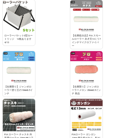
ローラーバケットS型カー
【在庫処分品】PIA スモー
トリッジ 12枚あります
ルローラー 弁才天13ミリ7
4/13
インチマイクロファイバ
ー
【在庫限り】ジャンボロ
【在庫限り】ジャンボロ
ーラー塗り王の13mm6.5イ
ーラーメロン 20mm6.5イン
ンチ
チ 単品
PIA ローラー チャスキ 外
PIAローラー ガシガシ
装用ローラー 23mm PPコア
13mm 耐久性があり、転が