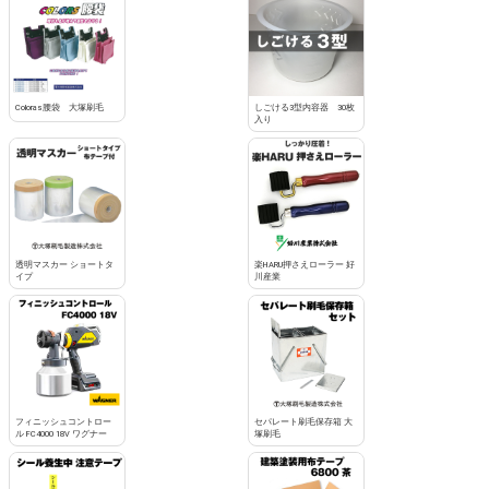
Coloras腰袋 大塚刷毛
しごける3型内容器 30枚
入り
透明マスカー ショートタ
楽HARU押さえローラー 好
イプ
川産業
フィニッシュコントロー
セパレート刷毛保存箱 大
ル FC4000 18V ワグナー
塚刷毛