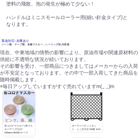
塗料の飛散、泡の発生が極めて少ない！
ハンドルはミニスモールローラー用(細い針金タイプ)と
なります。
緊急対応-在庫あり
シート類、テープ類、各種マスカー、シーリング材,内容器
現在、中東地域の情勢の影響により、原油市場や関連原材料の
供給に不透明な状況が続いております。
その影響を受け、一部商品につきましてはメーカーからの入荷
が不安定となっております。その中で一部入荷してきた商品を
随時掲載します。
※毎日アップしていますがすぐ売れていますm(_ _)m
布コロナマスカー (布マス
ローラーバケットネッ
カーテープ) 5/27
ト しごき付き100枚 4/23
550mm×25M緑1ケース