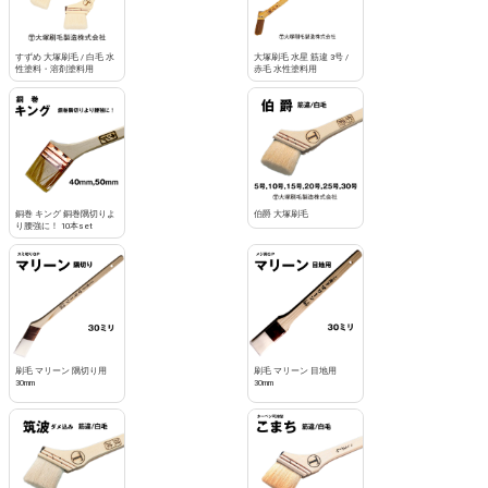
すずめ 大塚刷毛 / 白毛 水
大塚刷毛 水星 筋違 3号 /
性塗料・溶剤塗料用
赤毛 水性塗料用
銅巻 キング 銅巻隅切りよ
伯爵 大塚刷毛
り腰強に！ 10本set
刷毛 マリーン 隅切り用
刷毛 マリーン 目地用
30mm
30mm