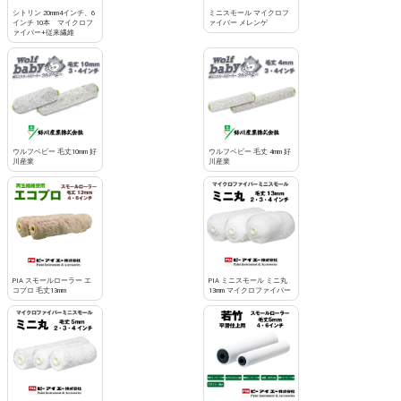
シトリン 20mm4インチ、6
ミニスモール マイクロフ
お買い物を続ける
カートへ進む
インチ 10本 マイクロフ
ァイバー メレンゲ
ァイバー+従来繊維
ウルフベビー 毛丈10mm 好
ウルフベビー 毛丈 4mm 好
川産業
川産業
PIA スモールローラー エ
PIA ミニスモール ミニ丸
コプロ 毛丈13mm
13mm マイクロファイバー