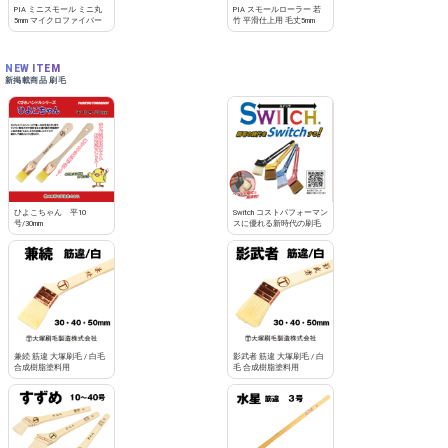
PIA ミニスモール ミニ丸
PIA スモールローラー 若
5mm マイクロファイバー
竹 平滑仕上用 毛丈5mm
NEW ITEM
新掲載商品 刷毛
ひよこちゃん 平10
Switch コストパフォーマン
号/30mm
スに優れる新時代の刷毛
兼続 筋違 大塚刷毛 / 白毛
影武者 筋違 大塚刷毛 / 白
合成樹脂塗料用
毛 合成樹脂塗料用