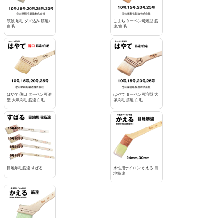
筑波 刷毛 ダメ込み 筋違/
こまち ターペン可溶型 筋
白毛
違/白毛
はやて 薄口 ターペン可溶
はやて ターペン可溶型 大
型 大塚刷毛 筋違 白毛
塚刷毛 筋違 白毛
目地刷毛筋違 すばる
水性用ナイロン かえる 目
地筋違