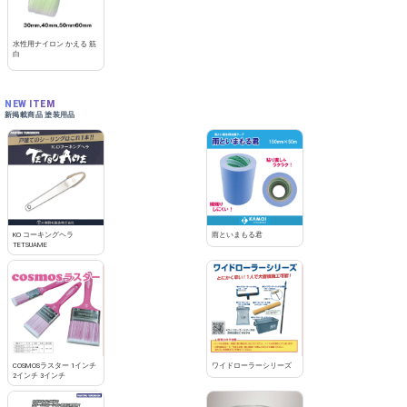
水性用ナイロン かえる 筋
白
NEW ITEM
新掲載商品 塗装用品
KO コーキングヘラ
雨といまもる君
TETSUAME
COSMOSラスター 1インチ
ワイドローラーシリーズ
2インチ 3インチ