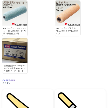
PIA ローラー JOKER ジョー
PIA ローラー ピナクル
カー 20mm [無泡タイプ] 内
13mm [無泡タイプ] 万能タ
装・鉄部仕上げ用
イプ
在庫処分品 PIA ローラー
メロン 外装用 13mm 4イン
チ 50本 イージーコーター
CATEGORY
カテゴリー