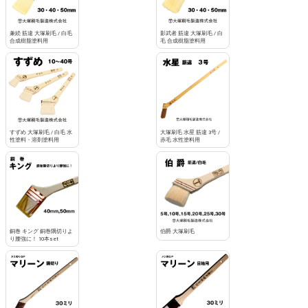
兼続 筋違 大塚刷毛 / 白毛
影武者 筋違 大塚刷毛 / 白
合成樹脂塗料用
毛 合成樹脂塗料用
すずめ 大塚刷毛 / 白毛 水
大塚刷毛 水星 筋違 3号 /
性塗料・溶剤塗料用
赤毛 水性塗料用
銅巻 キング 銅巻隅切りよ
伯爵 大塚刷毛
り腰強に！ 10本set