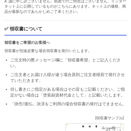
A. 誠に申し訳ございません。紙面でのご用意はございません。インター
ネット上に公開しているものがこちらにあります。ネット上の価格、商
品が最新なのであらかじめご了承ください。
✅ 領収書について
領収書をご希望のお客様へ
領収書が別途必要な場合領収書を発行いたします。
ご注文時の際メッセージ欄に「領収書希望」とご記入くださ
い。
ご注文者とお届け人様が違う場合原則ご注文者様宛で発行させ
ていただきます。
但し書きにご指定がある場合はその旨もご記載ください。ご指
定がない場合は「塗装副資材代金として」と記載いたします。
「掛売/後払」決済をご利用の場合領収書の発行はできません。
[領収書サンプル]