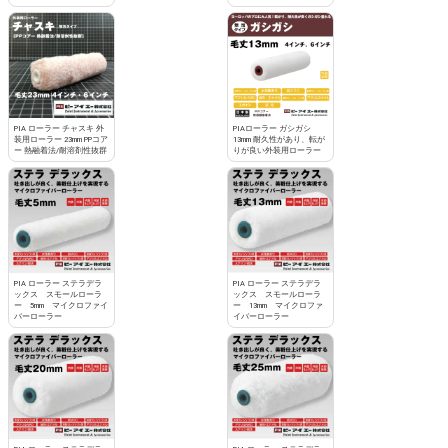
PIA ローラー チャスキ 外
PIAローラー ガシガシ
装用ローラー 23mm PPコア
13mm 耐久性があり、転が
ー 熱融着法/耐溶剤性抜群
りが良い外装用ローラー
PIA ローラー ステラデラ
PIA ローラー ステラデラ
ックス スモールローラ
ックス スモールローラ
ー 5mm マイクロファイ
ー 13mm マイクロファ
バーローラー
イバーローラー