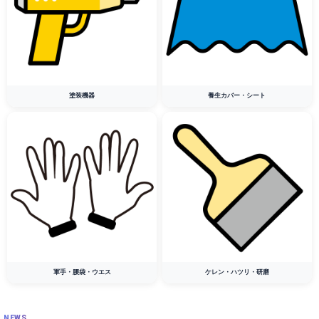
塗装機器
養生カバー・シート
軍手・腰袋・ウエス
ケレン・ハツリ・研磨
NEWS