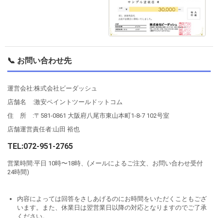
📞 お問い合わせ先
運営会社:株式会社ビーダッシュ
店舗名 :激安ペイントツールドットコム
住 所 :〒581-0861 大阪府八尾市東山本町1-8-7 102号室
店舗運営責任者:山田 裕也
TEL:072-951-2765
営業時間:平日 10時〜18時、(メールによるご注文、お問い合わせ受付
24時間)
内容によっては回答をさしあげるのにお時間をいただくこともござ
います。また、休業日は翌営業日以降の対応となりますのでご了承
ください。