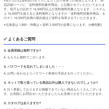
※長尺ものは送料込のセットになっており単体での発送となります。商
品詳細ページに「送料無料対象外商品」と記載させていただいておりま
す。長尺もの以外で 16,500円以上が送料無料対象となります。システム
上 16,500円を超えると送料無料となりますが「送料無料対象外商品」を
のぞく 16,500円未満の場合後ほど送料を加算させていただきます。
※北海道は 1,800・沖縄は＋送料 2,500円が必要になります。(×梱包数)
✅ よくあるご質問
Q. 会員登録は無料ですか?
A. もちろん無料でございます。
Q. パスワードを忘れてしまいました・・・
A. お問い合わせよりパスワード再発行手続きを行ってください。
Q. ネットで取り扱っている商品以外は購入できないのでしょうか?
A. 日々更新しておりますが掲載できていない商品もたくさんございま
す。お気軽にお問合せいただきましたらお見積りさせていただきます。
Q. カタログはありますか?