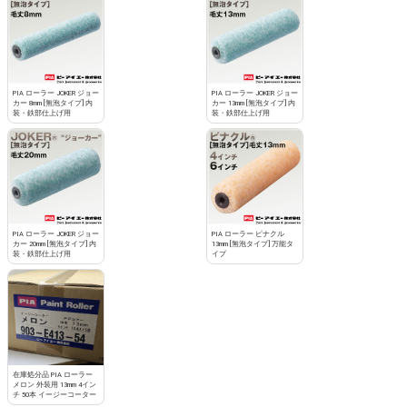
PIA ローラー JOKER ジョー
PIA ローラー JOKER ジョー
カー 8mm [無泡タイプ] 内
カー 13mm [無泡タイプ] 内
装・鉄部仕上げ用
装・鉄部仕上げ用
PIA ローラー JOKER ジョー
PIA ローラー ピナクル
カー 20mm [無泡タイプ] 内
13mm [無泡タイプ] 万能タ
装・鉄部仕上げ用
イプ
在庫処分品 PIA ローラー
メロン 外装用 13mm 4イン
チ 50本 イージーコーター