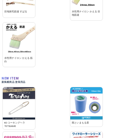
目地刷毛筋違 すばる
水性用ナイロン かえる 目
地筋違
水性用ナイロン かえる 筋
白
NEW ITEM
新掲載商品 塗装用品
KO コーキングヘラ
雨といまもる君
TETSUAME