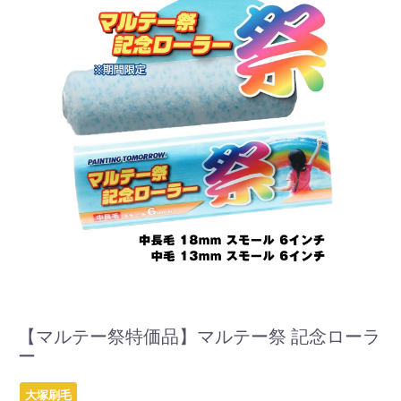
【マルテー祭特価品】マルテー祭 記念ローラ
ー
大塚刷毛