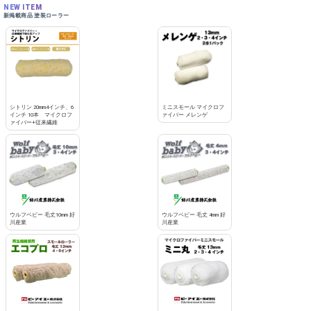
NEW ITEM
新掲載商品 塗装ローラー
シトリン 20mm4インチ、6
ミニスモール マイクロフ
インチ 10本 マイクロフ
ァイバー メレンゲ
ァイバー+従来繊維
ウルフベビー 毛丈10mm 好
ウルフベビー 毛丈 4mm 好
川産業
川産業