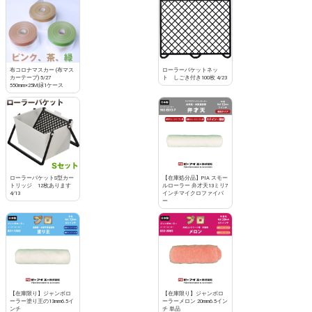
布コロナマスカー (布マス
ローラーバケットネッ
カーテープ) 5/27
ト しごき付き100枚 4/23
550mm×25M緑1ケース
ローラーバケットS型カー
【在庫処分品】PIA スモー
トリッジ 12枚あります
ルローラー 弁才天13ミリ7
4/13
インチマイクロファイバ
ー
【在庫限り】ジャンボロ
【在庫限り】ジャンボロ
ーラー塗り王の13mm6.5イ
ーラーメロン 20mm6.5イン
ンチ
チ 単品