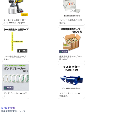
フィニッシュコントロー
セパレート刷毛保存箱 大
ル FC4000 18V ワグナー
塚刷毛
シール養生中注意テープ
建築塗装用布テープ 6800
カモイ
茶 カモイ
ボンドブレーカー KB カモ
マスカッター PLUS-150
イ
大塚刷毛
NEW ITEM
新掲載商品 軍手・ウエス