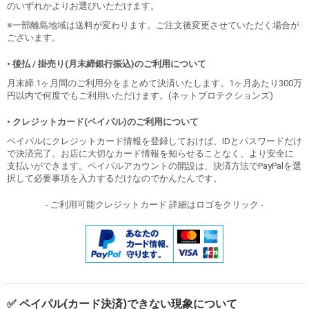
のいずれかよりお選びいただけます。
※一部離島地域は送料が変わります。ご注文後変更させていただく場合が
ございます。
• 後払 / 掛売り(月末締銀行振込)のご利用について
月末締.1ヶ月間のご利用分をまとめて決済いたします。1ヶ月あたり300万
円以内で何度でもご利用いただけます。(ネットプロテクションズ)
• クレジットカード(ペイパル)のご利用について
ペイパルにクレジットカード情報を登録しておけば、IDとパスワードだけ
で決済完了。お店に大切なカード情報を知らせることなく、より安全に
支払いができます。ペイパルアカウントの開設は、決済方法でPayPalを選
択して必要事項を入力するだけなのでかんたんです。
- ご利用可能クレジットカード 詳細はロゴをクリック -
✅ ペイパル(カード決済)できない現象について