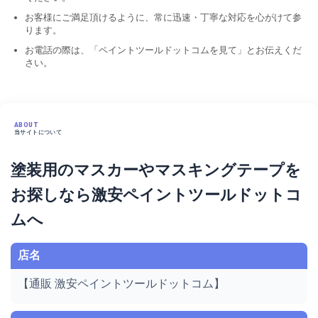
お客様にご満足頂けるように、常に迅速・丁寧な対応を心がけて参
ります。
お電話の際は、「ペイントツールドットコムを見て」とお伝えくだ
さい。
ABOUT
当サイトについて
塗装用のマスカーやマスキングテープを
お探しなら激安ペイントツールドットコ
ムへ
店名
【通販 激安ペイントツールドットコム】