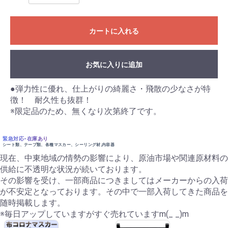
カートに入れる
お気に入りに追加
●弾力性に優れ、仕上がりの綺麗さ・飛散の少なさが特
徴！ 耐久性も抜群！
※限定品のため、無くなり次第終了です。
緊急対応-在庫あり
シート類、テープ類、各種マスカー、シーリング材,内容器
現在、中東地域の情勢の影響により、原油市場や関連原材料の
供給に不透明な状況が続いております。
その影響を受け、一部商品につきましてはメーカーからの入荷
が不安定となっております。その中で一部入荷してきた商品を
随時掲載します。
※毎日アップしていますがすぐ売れていますm(_ _)m