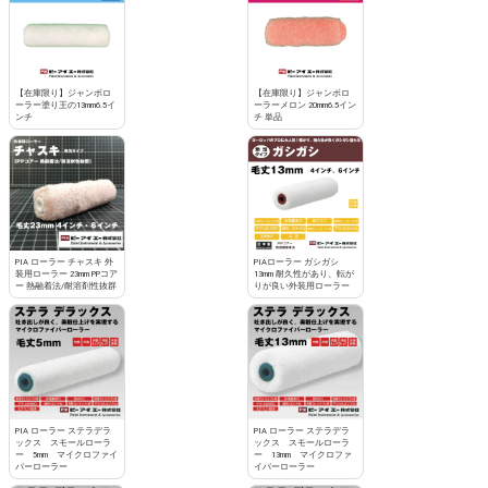
【在庫限り】ジャンボロ
【在庫限り】ジャンボロ
ーラー塗り王の13mm6.5イ
ーラーメロン 20mm6.5イン
ンチ
チ 単品
PIA ローラー チャスキ 外
PIAローラー ガシガシ
装用ローラー 23mm PPコア
13mm 耐久性があり、転が
ー 熱融着法/耐溶剤性抜群
りが良い外装用ローラー
PIA ローラー ステラデラ
PIA ローラー ステラデラ
ックス スモールローラ
ックス スモールローラ
ー 5mm マイクロファイ
ー 13mm マイクロファ
バーローラー
イバーローラー