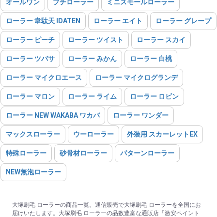
オールワン
プチローラー
ミニスモールローラー
ローラー 韋駄天 IDATEN
ローラー エイト
ローラー グレープ
ローラー ピーチ
ローラー ツイスト
ローラー スカイ
ローラー ツバサ
ローラー みかん
ローラー 白桃
ローラー マイクロエース
ローラー マイクログランデ
ローラー マロン
ローラー ライム
ローラー ロビン
ローラー NEW WAKABA ワカバ
ローラー ワンダー
マックスローラー
ウーローラー
外装用 スカーレットEX
特殊ローラー
砂骨材ローラー
パターンローラー
NEW無泡ローラー
大塚刷毛 ローラーの商品一覧。通信販売で大塚刷毛 ローラーを全国にお
届けいたします。大塚刷毛 ローラーの品数豊富な通販店「激安ペイント