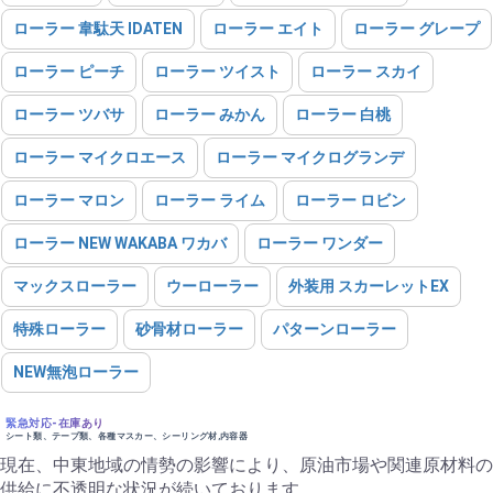
ローラー 韋駄天 IDATEN
ローラー エイト
ローラー グレープ
ローラー ピーチ
ローラー ツイスト
ローラー スカイ
ローラー ツバサ
ローラー みかん
ローラー 白桃
ローラー マイクロエース
ローラー マイクログランデ
ローラー マロン
ローラー ライム
ローラー ロビン
ローラー NEW WAKABA ワカバ
ローラー ワンダー
マックスローラー
ウーローラー
外装用 スカーレットEX
特殊ローラー
砂骨材ローラー
パターンローラー
NEW無泡ローラー
緊急対応-在庫あり
シート類、テープ類、各種マスカー、シーリング材,内容器
現在、中東地域の情勢の影響により、原油市場や関連原材料の
供給に不透明な状況が続いております。