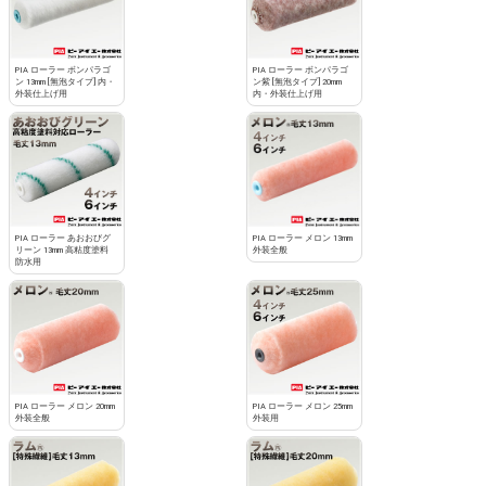
PIA ローラー ボンパラゴ
PIA ローラー ボンパラゴ
ン 13mm [無泡タイプ] 内・
ン紫 [無泡タイプ] 20mm
外装仕上げ用
内・外装仕上げ用
PIA ローラー あおおびグ
PIA ローラー メロン 13mm
リーン 13mm 高粘度塗料
外装全般
防水用
PIA ローラー メロン 20mm
PIA ローラー メロン 25mm
外装全般
外装用