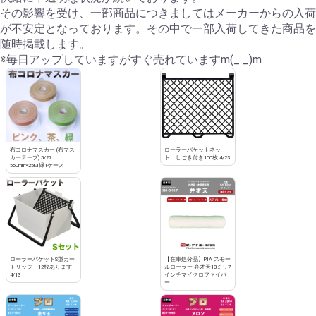
その影響を受け、一部商品につきましてはメーカーからの入荷
が不安定となっております。その中で一部入荷してきた商品を
随時掲載します。
※毎日アップしていますがすぐ売れていますm(_ _)m
布コロナマスカー (布マス
ローラーバケットネッ
カーテープ) 5/27
ト しごき付き100枚 4/23
550mm×25M緑1ケース
ローラーバケットS型カー
【在庫処分品】PIA スモー
トリッジ 12枚あります
ルローラー 弁才天13ミリ7
4/13
インチマイクロファイバ
ー