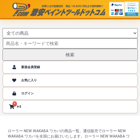
検索
新規会員登録
お気に入り
ログイン
0
￥0
ローラー NEW WAKABA ワカバの商品一覧。通信販売でローラー NEW
WAKABA ワカバを全国にお届けいたします。ローラー NEW WAKABA ワ