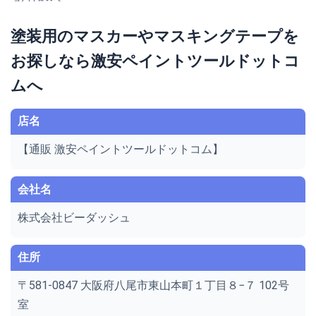
塗装用のマスカーやマスキングテープを
お探しなら激安ペイントツールドットコ
ムへ
店名
【通販 激安ペイントツールドットコム】
会社名
株式会社ビーダッシュ
住所
〒581-0847 大阪府八尾市東山本町１丁目８−７ 102号
室