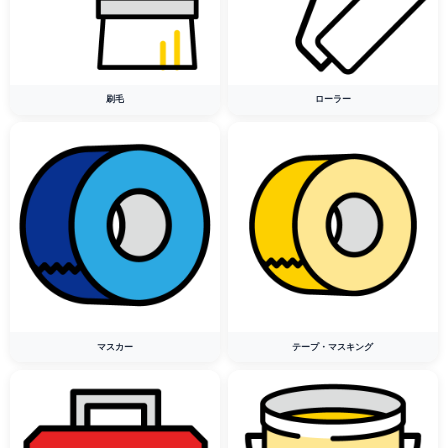
刷毛
ローラー
マスカー
テープ・マスキング