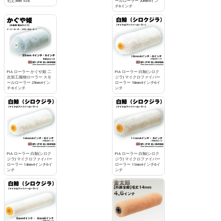
毛丈5mm 10本
ールローラー 20mm4イン
チ6インチ
PIA ローラー かぐや姫 二
PIA ローラー 白鯨(シロク
次加工織物ローラー スモ
ジラ) マイクロファイバー
ールローラー 25mm4イン
ローラー 18mm4インチ6イ
チ-6インチ
ンチ
PIA ローラー 白鯨(シロク
PIA ローラー 白鯨(シロク
ジラ) マイクロファイバー
ジラ) マイクロファイバー
ローラー 14mm4インチ6イ
ローラー 11mm4インチ6イ
ンチ
ンチ