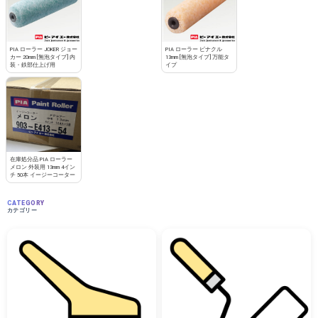
PIA ローラー JOKER ジョー
PIA ローラー ピナクル
カー 20mm [無泡タイプ] 内
13mm [無泡タイプ] 万能タ
装・鉄部仕上げ用
イプ
在庫処分品 PIA ローラー
メロン 外装用 13mm 4イン
チ 50本 イージーコーター
CATEGORY
カテゴリー