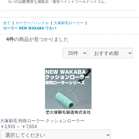
カバの品数豊富な通販店「激安ペイントツールドットコム」
全て
|
ローラー / ハンドル
|
大塚刷毛ローラー
|
ローラー NEW WAKABA ワカバ
4件
の商品が見つかりました
大塚刷毛 特殊ローラー クッションローラー
￥2,933 ～ ￥7,054