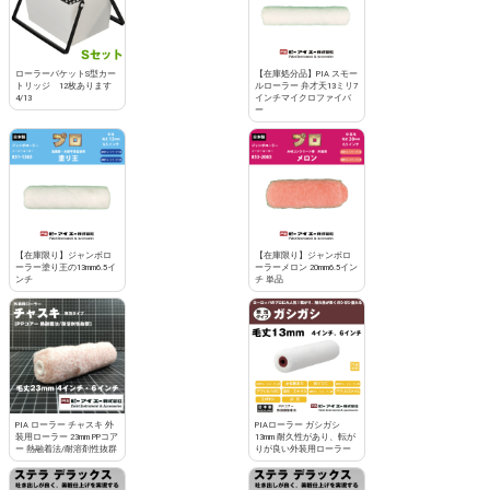
ローラーバケットS型カー
【在庫処分品】PIA スモー
トリッジ 12枚あります
ルローラー 弁才天13ミリ7
4/13
インチマイクロファイバ
ー
【在庫限り】ジャンボロ
【在庫限り】ジャンボロ
ーラー塗り王の13mm6.5イ
ーラーメロン 20mm6.5イン
ンチ
チ 単品
PIA ローラー チャスキ 外
PIAローラー ガシガシ
装用ローラー 23mm PPコア
13mm 耐久性があり、転が
ー 熱融着法/耐溶剤性抜群
りが良い外装用ローラー