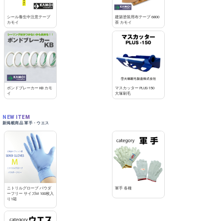
シール養生中注意テープ
建築塗装用布テープ 6800
カモイ
茶 カモイ
ボンドブレーカー KB カモ
マスカッター PLUS-150
イ
大塚刷毛
NEW ITEM
新掲載商品 軍手・ウエス
ニトリルグローブ パウダ
軍手 各種
ーフリー サイズM 100枚入
り1箱