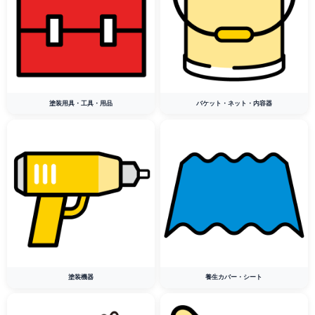
塗装用具・工具・用品
バケット・ネット・内容器
塗装機器
養生カバー・シート