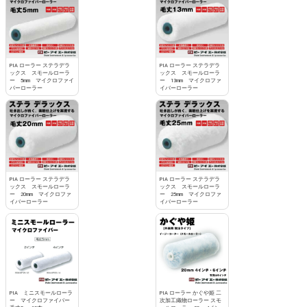
PIA ローラー ステラデラ
PIA ローラー ステラデラ
ックス スモールローラ
ックス スモールローラ
ー 5mm マイクロファイ
ー 13mm マイクロファ
バーローラー
イバーローラー
PIA ローラー ステラデラ
PIA ローラー ステラデラ
ックス スモールローラ
ックス スモールローラ
ー 20mm マイクロファ
ー 25mm マイクロファ
イバーローラー
イバーローラー
PIA ミニスモールローラ
PIA ローラー かぐや姫 二
ー マイクロファイバー
次加工織物ローラー スモ