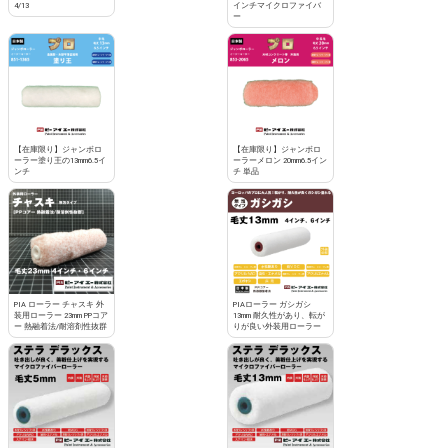
4/13
インチマイクロファイバ
ー
【在庫限り】ジャンボロ
【在庫限り】ジャンボロ
ーラー塗り王の13mm6.5イ
ーラーメロン 20mm6.5イン
ンチ
チ 単品
PIA ローラー チャスキ 外
PIAローラー ガシガシ
装用ローラー 23mm PPコア
13mm 耐久性があり、転が
ー 熱融着法/耐溶剤性抜群
りが良い外装用ローラー