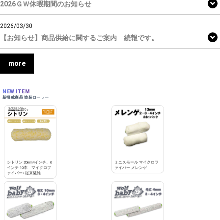
2026ＧＷ休暇期間のお知らせ
2026/03/30
【お知らせ】商品供給に関するご案内 続報です。
more
NEW ITEM
新掲載商品 塗装ローラー
シトリン 20mm4インチ、6
ミニスモール マイクロフ
インチ 10本 マイクロフ
ァイバー メレンゲ
ァイバー+従来繊維