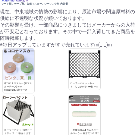
緊急対応-在庫あり
シート類、テープ類、各種マスカー、シーリング材,内容器
現在、中東地域の情勢の影響により、原油市場や関連原材料の
供給に不透明な状況が続いております。
その影響を受け、一部商品につきましてはメーカーからの入荷
が不安定となっております。その中で一部入荷してきた商品を
随時掲載します。
※毎日アップしていますがすぐ売れていますm(_ _)m
布コロナマスカー (布マス
ローラーバケットネッ
カーテープ) 5/27
ト しごき付き100枚 4/23
550mm×25M緑1ケース
ローラーバケットS型カー
【在庫処分品】PIA スモー
トリッジ 12枚あります
ルローラー 弁才天13ミリ7