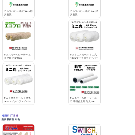
お買い物を続ける
カートへ進む
ウルフベビー 毛丈10mm 好
ウルフベビー 毛丈 4mm 好
川産業
川産業
PIA スモールローラー エ
PIA ミニスモール ミニ丸
コプロ 毛丈13mm
13mm マイクロファイバー
PIA ミニスモール ミニ丸
PIA スモールローラー 若
5mm マイクロファイバー
竹 平滑仕上用 毛丈5mm
NEW ITEM
新掲載商品 刷毛