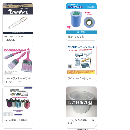
KO コーキングヘラ
雨といまもる君
TETSUAME
COSMOSラスター 1インチ
ワイドローラーシリーズ
2インチ 3インチ
Coloras腰袋 大塚刷毛
しごける3型内容器 30枚
入り