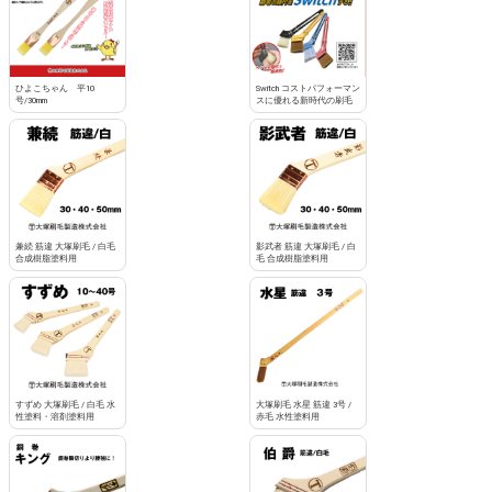
ひよこちゃん 平10
Switch コストパフォーマン
号/30mm
スに優れる新時代の刷毛
兼続 筋違 大塚刷毛 / 白毛
影武者 筋違 大塚刷毛 / 白
合成樹脂塗料用
毛 合成樹脂塗料用
すずめ 大塚刷毛 / 白毛 水
大塚刷毛 水星 筋違 3号 /
性塗料・溶剤塗料用
赤毛 水性塗料用