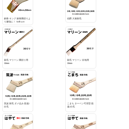
銅巻 キング 銅巻隅切りよ
伯爵 大塚刷毛
り腰強に！ 10本set
刷毛 マリーン 隅切り用
刷毛 マリーン 目地用
30mm
30mm
筑波 刷毛 ダメ込み 筋違/
こまち ターペン可溶型 筋
白毛
違/白毛