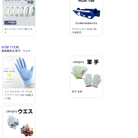
ボンドブレーカー KB カモ
マスカッター PLUS-150
イ
大塚刷毛
NEW ITEM
新掲載商品 軍手・ウエス
ニトリルグローブ パウダ
軍手 各種
ーフリー サイズM 100枚入
り1箱