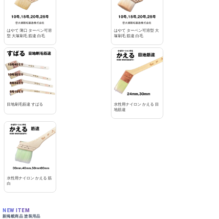
はやて 薄口 ターペン可溶
はやて ターペン可溶型 大
型 大塚刷毛 筋違 白毛
塚刷毛 筋違 白毛
目地刷毛筋違 すばる
水性用ナイロン かえる 目
地筋違
水性用ナイロン かえる 筋
白
NEW ITEM
新掲載商品 塗装用品