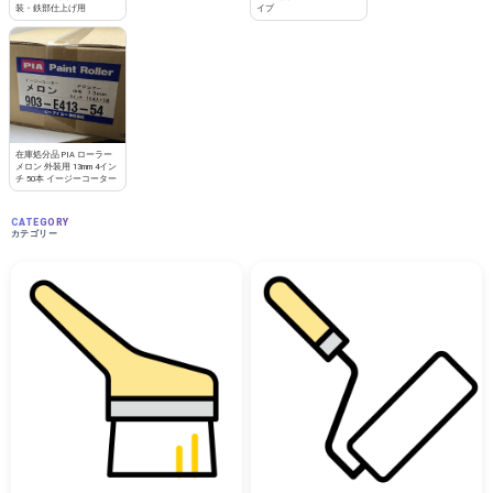
装・鉄部仕上げ用
イプ
在庫処分品 PIA ローラー
メロン 外装用 13mm 4イン
チ 50本 イージーコーター
CATEGORY
カテゴリー