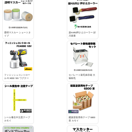
透明マスカー ショートタ
楽HARU押さえローラー 好
イプ
川産業
フィニッシュコントロー
セパレート刷毛保存箱 大
ル FC4000 18V ワグナー
塚刷毛
シール養生中注意テープ
建築塗装用布テープ 6800
カモイ
茶 カモイ