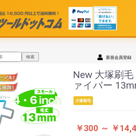
検索
新規会員登録
New 大塚刷
ァイバー 13m
大塚刷毛
￥300 ～ ￥14,