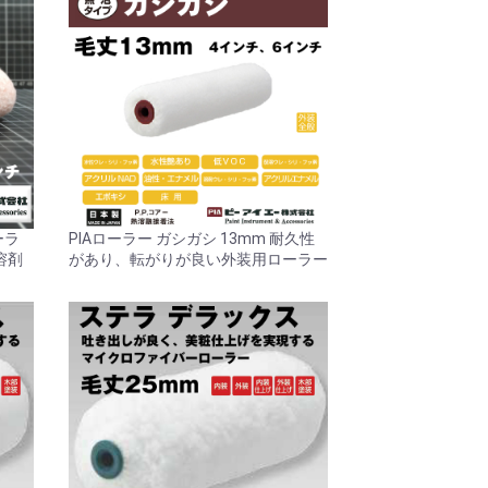
ーラ
PIAローラー ガシガシ 13mm 耐久性
溶剤
があり、転がりが良い外装用ローラー