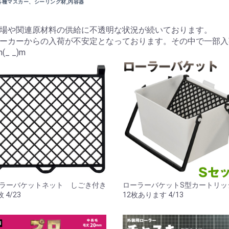
各種マスカー、シーリング材,内容器
場や関連原材料の供給に不透明な状況が続いております。
ーカーからの入荷が不安定となっております。その中で一部入
 _)m
ラーバケットネット しごき付き
ローラーバケットS型カートリ
枚 4/23
12枚あります 4/13