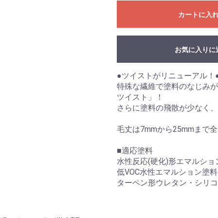
カートに入
お気に入りに
●ツイストがリニューアル！
特殊な繊維で塗料のなじみが
ツイスト」！
さらに塗料の飛散が少なく、
毛丈は7mmから25mmまで
■適応塗料
水性反応(硬化)形エマルショ
低VOC水性エマルション塗料
ターペン形ウレタン・シリコ