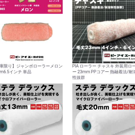
庫限り】ジャンボローラーメロン
PIA ローラー チャスキ 外装用ロ
mm6.5インチ 単品
ー 23mm PPコアー 熱融着法/耐
性抜群