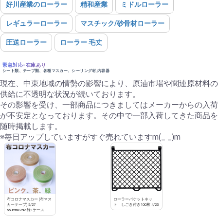
好川産業のローラー
精和産業
ミドルローラー
レギュラーローラー
マスチック/砂骨材ローラー
圧送ローラー
ローラー 毛丈
緊急対応-在庫あり
シート類、テープ類、各種マスカー、シーリング材,内容器
現在、中東地域の情勢の影響により、原油市場や関連原材料の
供給に不透明な状況が続いております。
その影響を受け、一部商品につきましてはメーカーからの入荷
が不安定となっております。その中で一部入荷してきた商品を
随時掲載します。
※毎日アップしていますがすぐ売れていますm(_ _)m
布コロナマスカー (布マス
ローラーバケットネッ
カーテープ) 5/27
ト しごき付き100枚 4/23
550mm×25M緑1ケース