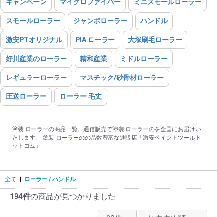
キャンペーン
マイクロファイバー
ミニスモールローラー
スモールローラー
ジャンボローラー
ハンドル
激安PTオリジナル
PIA ローラー
大塚刷毛ローラー
好川産業のローラー
精和産業
ミドルローラー
レギュラーローラー
マスチック/砂骨材ローラー
圧送ローラー
ローラー 毛丈
塗装 ローラーの商品一覧。通信販売で塗装 ローラーのを全国にお届けい
たします。 塗装 ローラーのの品数豊富な通販店「激安ペイントツールド
ットコム」
全て
|
ローラー / ハンドル
194件
の商品が見つかりました