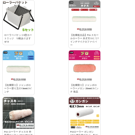
ローラーバケットS型カー
【在庫処分品】PIA スモー
トリッジ 12枚あります
ルローラー 弁才天13ミリ7
4/13
インチマイクロファイバ
ー
【在庫限り】ジャンボロ
【在庫限り】ジャンボロ
ーラー塗り王の13mm6.5イ
ーラーメロン 20mm6.5イン
ンチ
チ 単品
PIA ローラー チャスキ 外
PIAローラー ガシガシ