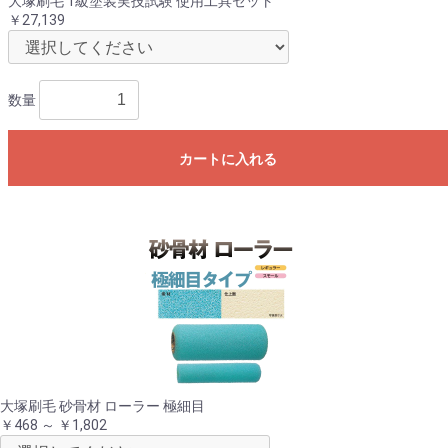
大塚刷毛 1級塗装実技試験 使用工具セット
￥27,139
数量
カートに入れる
大塚刷毛 砂骨材 ローラー 極細目
￥468 ～ ￥1,802