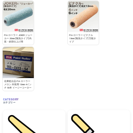
PIA ローラー JOKER ジョー
PIA ローラー ピナクル
カー 20mm [無泡タイプ] 内
13mm [無泡タイプ] 万能タ
装・鉄部仕上げ用
イプ
在庫処分品 PIA ローラー
メロン 外装用 13mm 4イン
チ 50本 イージーコーター
CATEGORY
カテゴリー