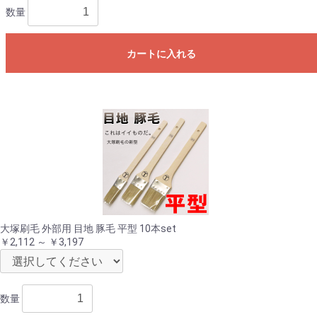
数量
カートに入れる
大塚刷毛 外部用 目地 豚毛 平型 10本set
￥2,112 ～ ￥3,197
数量