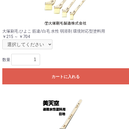
大塚刷毛 ひよこ 筋違/白毛 水性 弱溶剤 環境対応型塗料用
￥215 ～ ￥704
数量
カートに入れる