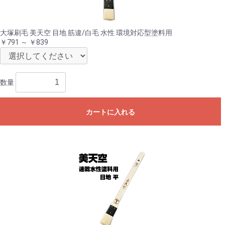
お買い物を続ける
カートへ進む
大塚刷毛 美天空 目地 筋違/白毛 水性 環境対応型塗料用
￥791 ～ ￥839
数量
カートに入れる