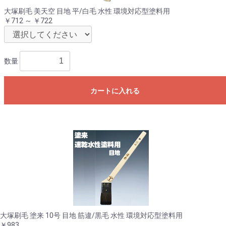
大塚刷毛 美天空 目地 平/白毛 水性 環境対応型塗料用
￥712 ～ ￥722
数量
カートに入れる
大塚刷毛 塗来 10号 目地 筋違/黒毛 水性 環境対応型塗料用
￥983