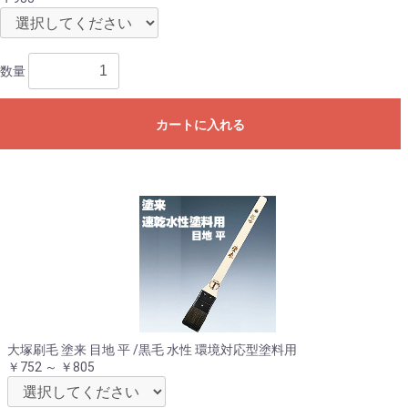
数量
カートに入れる
大塚刷毛 塗来 目地 平 /黒毛 水性 環境対応型塗料用
￥752 ～ ￥805