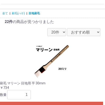
全て
|
刷毛(ハケ)
|
目地刷毛
22件
の商品が見つかりました
刷毛 マリーン 目地用 平 30mm
￥734
数量