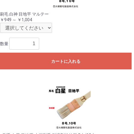
刷毛 白神 目地平 マルテー
￥949 ～ ￥1,004
数量
カートに入れる