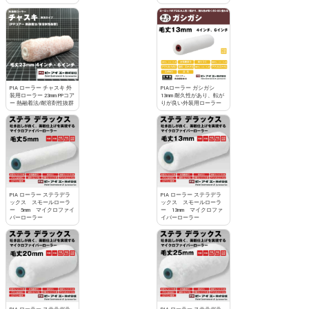
PIA ローラー チャスキ 外
PIAローラー ガシガシ
装用ローラー 23mm PPコア
13mm 耐久性があり、転が
ー 熱融着法/耐溶剤性抜群
りが良い外装用ローラー
PIA ローラー ステラデラ
PIA ローラー ステラデラ
ックス スモールローラ
ックス スモールローラ
ー 5mm マイクロファイ
ー 13mm マイクロファ
バーローラー
イバーローラー