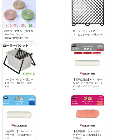
布コロナマスカー (布マス
ローラーバケットネッ
カーテープ) 5/27
ト しごき付き100枚 4/23
550mm×25M緑1ケース
ローラーバケットS型カー
【在庫処分品】PIA スモー
トリッジ 12枚あります
ルローラー 弁才天13ミリ7
4/13
インチマイクロファイバ
ー
【在庫限り】ジャンボロ
【在庫限り】ジャンボロ
ーラー塗り王の13mm6.5イ
ーラーメロン 20mm6.5イン
ンチ
チ 単品