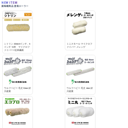
NEW ITEM
新掲載商品 塗装ローラー
シトリン 20mm4インチ、6
ミニスモール マイクロフ
インチ 10本 マイクロフ
ァイバー メレンゲ
ァイバー+従来繊維
ウルフベビー 毛丈10mm 好
ウルフベビー 毛丈 4mm 好
川産業
川産業