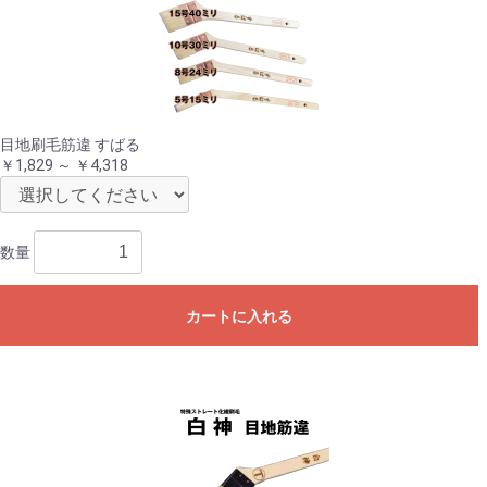
目地刷毛筋違 すばる
￥1,829 ～ ￥4,318
数量
カートに入れる