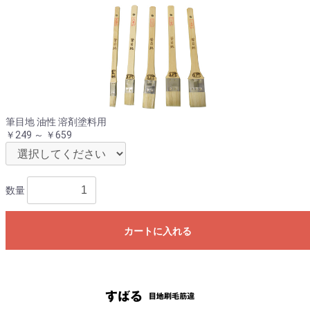
筆目地 油性 溶剤塗料用
￥249 ～ ￥659
数量
カートに入れる