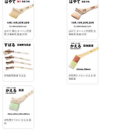
はやて 薄口 ターペン可溶
はやて ターペン可溶型 大
型 大塚刷毛 筋違 白毛
塚刷毛 筋違 白毛
目地刷毛筋違 すばる
水性用ナイロン かえる 目
地筋違
水性用ナイロン かえる 筋
白