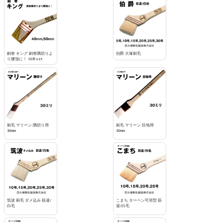
銅巻 キング 銅巻隅切りよ
伯爵 大塚刷毛
り腰強に！ 10本set
刷毛 マリーン 隅切り用
刷毛 マリーン 目地用
30mm
30mm
筑波 刷毛 ダメ込み 筋違/
こまち ターペン可溶型 筋
白毛
違/白毛