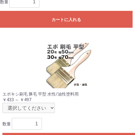
数量
カートに入れる
エポキシ刷毛 豚毛 平型 水性/油性塗料用
￥433 ～ ￥497
数量