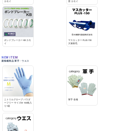
カモイ
茶 カモイ
ボンドブレーカー KB カモ
マスカッター PLUS-150
イ
大塚刷毛
NEW ITEM
新掲載商品 軍手・ウエス
ニトリルグローブ パウダ
軍手 各種
ーフリー サイズM 100枚入
り1箱