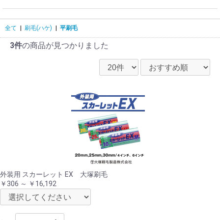
全て
|
刷毛(ハケ)
|
平刷毛
3件
の商品が見つかりました
外装用 スカーレット EX 大塚刷毛
￥306 ～ ￥16,192