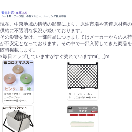
緊急対応-在庫あり
シート類、テープ類、各種マスカー、シーリング材,内容器
現在、中東地域の情勢の影響により、原油市場や関連原材料の
供給に不透明な状況が続いております。
その影響を受け、一部商品につきましてはメーカーからの入荷
が不安定となっております。その中で一部入荷してきた商品を
随時掲載します。
※毎日アップしていますがすぐ売れていますm(_ _)m
布コロナマスカー (布マス
ローラーバケットネッ
カーテープ) 5/27
ト しごき付き100枚 4/23
550mm×25M緑1ケース