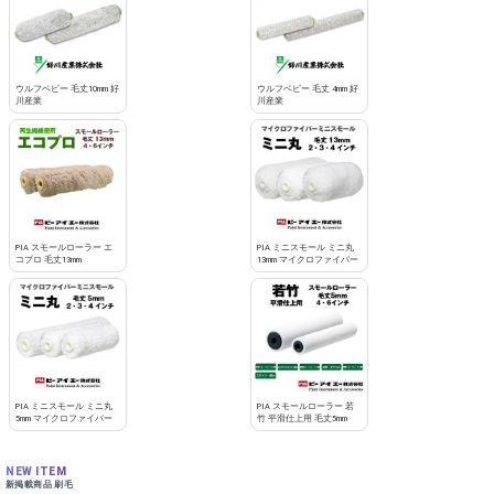
お買い物を続ける
カートへ進む
ウルフベビー 毛丈10mm 好
ウルフベビー 毛丈 4mm 好
川産業
川産業
PIA スモールローラー エ
PIA ミニスモール ミニ丸
コプロ 毛丈13mm
13mm マイクロファイバー
PIA ミニスモール ミニ丸
PIA スモールローラー 若
5mm マイクロファイバー
竹 平滑仕上用 毛丈5mm
NEW ITEM
新掲載商品 刷毛