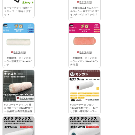
ローラーバケットS型カー
【在庫処分品】PIA スモー
トリッジ 12枚あります
ルローラー 弁才天13ミリ7
4/13
インチマイクロファイバ
ー
【在庫限り】ジャンボロ
【在庫限り】ジャンボロ
ーラー塗り王の13mm6.5イ
ーラーメロン 20mm6.5イン
ンチ
チ 単品
PIA ローラー チャスキ 外
PIAローラー ガシガシ
装用ローラー 23mm PPコア
13mm 耐久性があり、転が
ー 熱融着法/耐溶剤性抜群
りが良い外装用ローラー