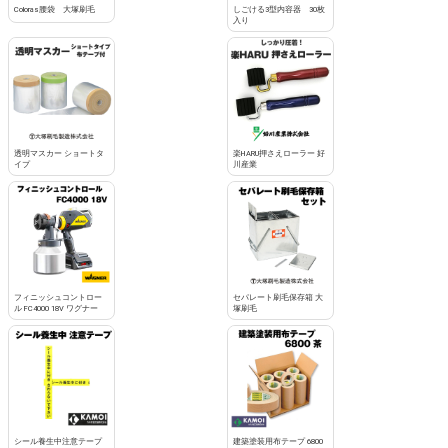
Coloras腰袋 大塚刷毛
しごける3型内容器 30枚
入り
透明マスカー ショートタ
楽HARU押さえローラー 好
イプ
川産業
フィニッシュコントロー
セパレート刷毛保存箱 大
ル FC4000 18V ワグナー
塚刷毛
シール養生中注意テープ
建築塗装用布テープ 6800