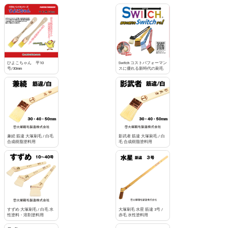
ひよこちゃん 平10
Switch コストパフォーマン
号/30mm
スに優れる新時代の刷毛
兼続 筋違 大塚刷毛 / 白毛
影武者 筋違 大塚刷毛 / 白
合成樹脂塗料用
毛 合成樹脂塗料用
すずめ 大塚刷毛 / 白毛 水
大塚刷毛 水星 筋違 3号 /
性塗料・溶剤塗料用
赤毛 水性塗料用