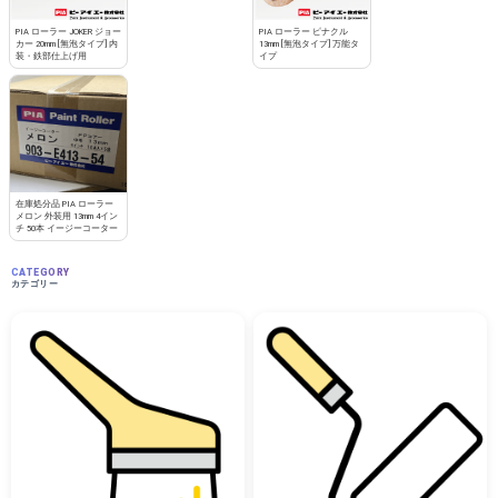
PIA ローラー JOKER ジョー
PIA ローラー ピナクル
カー 20mm [無泡タイプ] 内
13mm [無泡タイプ] 万能タ
装・鉄部仕上げ用
イプ
在庫処分品 PIA ローラー
メロン 外装用 13mm 4イン
チ 50本 イージーコーター
CATEGORY
カテゴリー