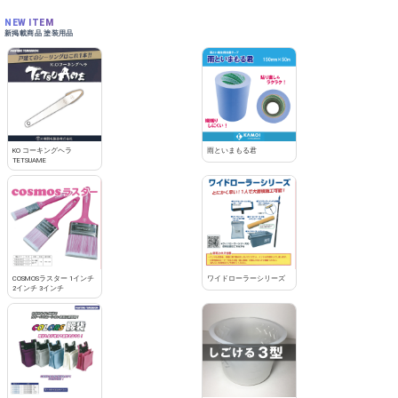
NEW ITEM
新掲載商品 塗装用品
KO コーキングヘラ
雨といまもる君
TETSUAME
COSMOSラスター 1インチ
ワイドローラーシリーズ
2インチ 3インチ