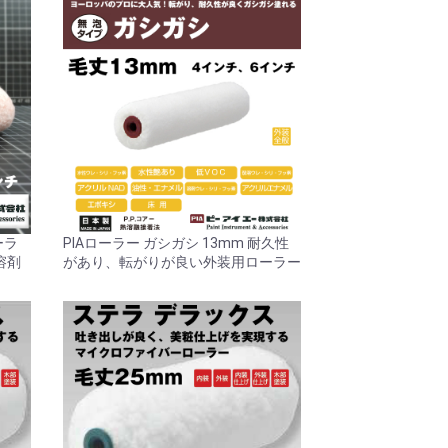
ーラ
PIAローラー ガシガシ 13mm 耐久性
溶剤
があり、転がりが良い外装用ローラー