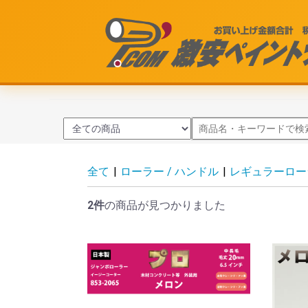
全て
|
ローラー / ハンドル
|
レギュラーロー
2件
の商品が見つかりました