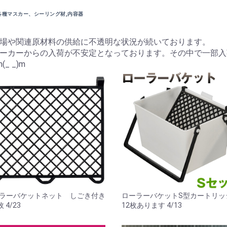
各種マスカー、シーリング材,内容器
場や関連原材料の供給に不透明な状況が続いております。
ーカーからの入荷が不安定となっております。その中で一部入
 _)m
ラーバケットネット しごき付き
ローラーバケットS型カートリ
枚 4/23
12枚あります 4/13