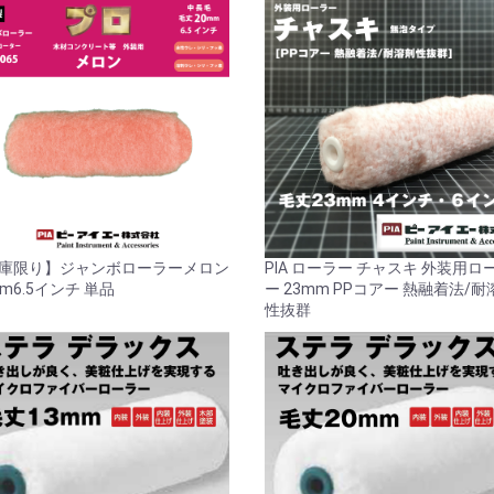
庫限り】ジャンボローラーメロン
PIA ローラー チャスキ 外装用ロ
mm6.5インチ 単品
ー 23mm PPコアー 熱融着法/耐
性抜群