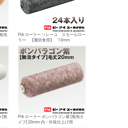
[無泡
PIA ローラー ソレーユ スモールロー
チ
ラー 【重防食用】 13mm
 [無
PIA ローラー ボンパラゴン紫 [無泡タ
イプ] 20mm 内・外装仕上げ用