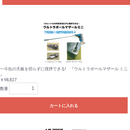
一斗缶の天板を切らずに撹拌できる! 『ウルトラボールマザール ミニ
』
￥98,827
数量
カートに入れる