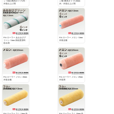
ン 13mm [無泡タイプ] 内・
ン紫 [無泡タイプ] 20mm
外装仕上げ用
内・外装仕上げ用
PIA ローラー あおおびグ
PIA ローラー メロン 13mm
リーン 13mm 高粘度塗料
外装全般
防水用
PIA ローラー メロン 20mm
PIA ローラー メロン 25mm
外装全般
外装用
PIA ローラー ラム 13mm 外
PIA ローラー ラム 20mm 外