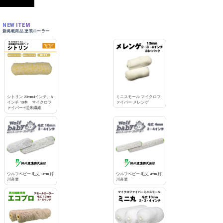
NEW ITEM
新掲載商品 塗装ローラー
シトリン 20mm4インチ、6
ミニスモール マイクロフ
インチ 10本 マイクロフ
ァイバー メレンゲ
ァイバー+従来繊維
ウルフベビー 毛丈10mm 好
ウルフベビー 毛丈 4mm 好
川産業
川産業