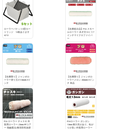
ローラーバケットS型カー
【在庫処分品】PIA スモー
トリッジ 12枚あります
ルローラー 弁才天13ミリ7
4/13
インチマイクロファイバ
ー
【在庫限り】ジャンボロ
【在庫限り】ジャンボロ
ーラー塗り王の13mm6.5イ
ーラーメロン 20mm6.5イン
ンチ
チ 単品
PIA ローラー チャスキ 外
PIAローラー ガシガシ
装用ローラー 23mm PPコア
13mm 耐久性があり、転が
ー 熱融着法/耐溶剤性抜群
りが良い外装用ローラー