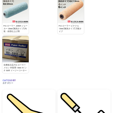
PIA ローラー JOKER ジョー
PIA ローラー ピナクル
カー 20mm [無泡タイプ] 内
13mm [無泡タイプ] 万能タ
装・鉄部仕上げ用
イプ
在庫処分品 PIA ローラー
メロン 外装用 13mm 4イン
チ 50本 イージーコーター
CATEGORY
カテゴリー