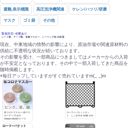
避難,表示標識
高圧洗浄機関連
ケレン/ハツリ/研磨
マスク
ゴミ袋
その他
緊急対応-在庫あり
シート類、テープ類、各種マスカー、シーリング材,内容器
現在、中東地域の情勢の影響により、原油市場や関連原材料の
供給に不透明な状況が続いております。
その影響を受け、一部商品につきましてはメーカーからの入荷
が不安定となっております。その中で一部入荷してきた商品を
随時掲載します。
※毎日アップしていますがすぐ売れていますm(_ _)m
布コロナマスカー (布マス
ローラーバケットネッ
カーテープ) 5/27
ト しごき付き100枚 4/23
550mm×25M緑1ケース