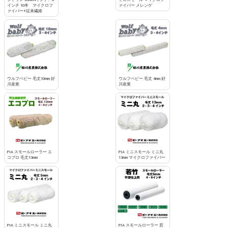
インチ 10本 マイクロフ
ァイバー メレンゲ
ァイバー+従来繊維
ウルフベビー 毛丈10mm 好
ウルフベビー 毛丈 4mm 好
川産業
川産業
PIA スモールローラー エ
PIA ミニスモール ミニ丸
コプロ 毛丈13mm
13mm マイクロファイバー
PIA ミニスモール ミニ丸
PIA スモールローラー 若