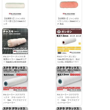
【在庫限り】ジャンボロ
【在庫限り】ジャンボロ
ーラー塗り王の13mm6.5イ
ーラーメロン 20mm6.5イン
ンチ
チ 単品
PIA ローラー チャスキ 外
PIAローラー ガシガシ
装用ローラー 23mm PPコア
13mm 耐久性があり、転が
ー 熱融着法/耐溶剤性抜群
りが良い外装用ローラー
PIA ローラー ステラデラ
PIA ローラー ステラデラ
ックス スモールローラ
ックス スモールローラ
ー 5mm マイクロファイ
ー 13mm マイクロファ
バーローラー
イバーローラー