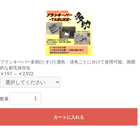
ブラシキーパー多助(たすけ) 濃色・淡色ごとに分けて使用可能、画期
的な刷毛保存缶
￥197 ～ ￥2,922
数量
カートに入れる