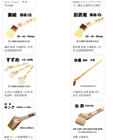
ひよこちゃん 平10
Switch コストパフォーマン
号/30mm
スに優れる新時代の刷毛
兼続 筋違 大塚刷毛 / 白毛
影武者 筋違 大塚刷毛 / 白
合成樹脂塗料用
毛 合成樹脂塗料用
すずめ 大塚刷毛 / 白毛 水
大塚刷毛 水星 筋違 3号 /
性塗料・溶剤塗料用
赤毛 水性塗料用
銅巻 キング 銅巻隅切りよ
伯爵 大塚刷毛