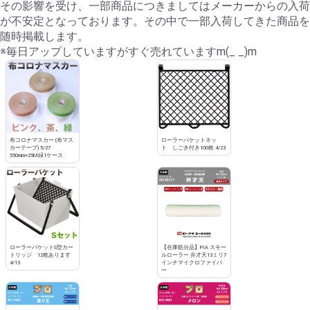
その影響を受け、一部商品につきましてはメーカーからの入荷
が不安定となっております。その中で一部入荷してきた商品を
随時掲載します。
※毎日アップしていますがすぐ売れていますm(_ _)m
布コロナマスカー (布マス
ローラーバケットネッ
カーテープ) 5/27
ト しごき付き100枚 4/23
550mm×25M緑1ケース
ローラーバケットS型カー
【在庫処分品】PIA スモー
トリッジ 12枚あります
ルローラー 弁才天13ミリ7
4/13
インチマイクロファイバ
ー