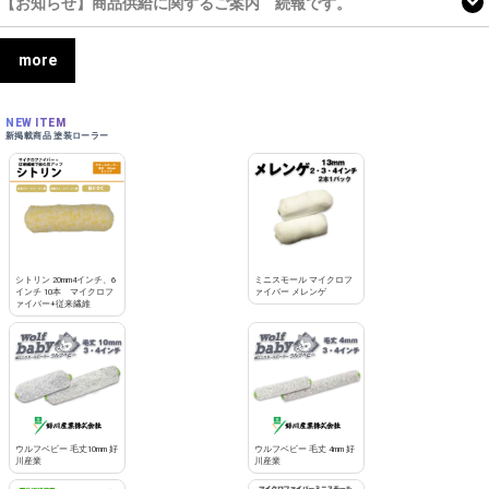
【お知らせ】商品供給に関するご案内 続報です。
more
NEW ITEM
新掲載商品 塗装ローラー
シトリン 20mm4インチ、6
ミニスモール マイクロフ
インチ 10本 マイクロフ
ァイバー メレンゲ
ァイバー+従来繊維
ウルフベビー 毛丈10mm 好
ウルフベビー 毛丈 4mm 好
川産業
川産業