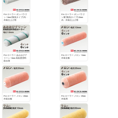
PIA ローラー ボンパラゴ
PIA ローラー ボンパラゴ
ン 13mm [無泡タイプ] 内・
ン紫 [無泡タイプ] 20mm
外装仕上げ用
内・外装仕上げ用
PIA ローラー あおおびグ
PIA ローラー メロン 13mm
リーン 13mm 高粘度塗料
外装全般
防水用
PIA ローラー メロン 20mm
PIA ローラー メロン 25mm
外装全般
外装用