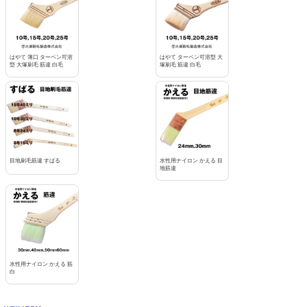
はやて 薄口 ターペン可溶
はやて ターペン可溶型 大
型 大塚刷毛 筋違 白毛
塚刷毛 筋違 白毛
目地刷毛筋違 すばる
水性用ナイロン かえる 目
地筋違
水性用ナイロン かえる 筋
白