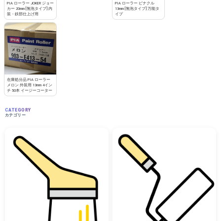
PIA ローラー JOKER ジョー
PIA ローラー ピナクル
カー 20mm [無泡タイプ] 内
13mm [無泡タイプ] 万能タ
装・鉄部仕上げ用
イプ
在庫処分品 PIA ローラー
メロン 外装用 13mm 4イン
チ 50本 イージーコーター
CATEGORY
カテゴリー