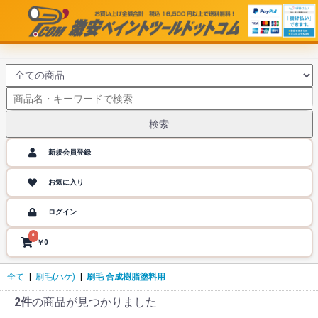
検索
新規会員登録
お気に入り
ログイン
0
￥0
全て
|
刷毛(ハケ)
|
刷毛 合成樹脂塗料用
2件
の商品が見つかりました