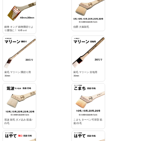
銅巻 キング 銅巻隅切りよ
伯爵 大塚刷毛
り腰強に！ 10本set
刷毛 マリーン 隅切り用
刷毛 マリーン 目地用
30mm
30mm
筑波 刷毛 ダメ込み 筋違/
こまち ターペン可溶型 筋
白毛
違/白毛