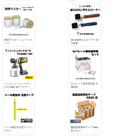
透明マスカー ショートタ
楽HARU押さえローラー 好
イプ
川産業
フィニッシュコントロー
セパレート刷毛保存箱 大
ル FC4000 18V ワグナー
塚刷毛
シール養生中注意テープ
建築塗装用布テープ 6800
カモイ
茶 カモイ