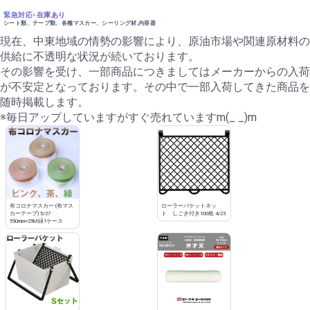
緊急対応-在庫あり
シート類、テープ類、各種マスカー、シーリング材,内容器
現在、中東地域の情勢の影響により、原油市場や関連原材料の
供給に不透明な状況が続いております。
その影響を受け、一部商品につきましてはメーカーからの入荷
が不安定となっております。その中で一部入荷してきた商品を
随時掲載します。
※毎日アップしていますがすぐ売れていますm(_ _)m
布コロナマスカー (布マス
ローラーバケットネッ
カーテープ) 5/27
ト しごき付き100枚 4/23
550mm×25M緑1ケース