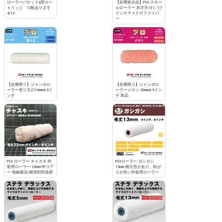
ローラーバケットS型カー
【在庫処分品】PIA スモー
トリッジ 12枚あります
ルローラー 弁才天13ミリ7
4/13
インチマイクロファイバ
ー
【在庫限り】ジャンボロ
【在庫限り】ジャンボロ
ーラー塗り王の13mm6.5イ
ーラーメロン 20mm6.5イン
ンチ
チ 単品
PIA ローラー チャスキ 外
PIAローラー ガシガシ
装用ローラー 23mm PPコア
13mm 耐久性があり、転が
ー 熱融着法/耐溶剤性抜群
りが良い外装用ローラー