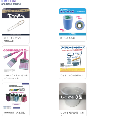
NEW ITEM
新掲載商品 塗装用品
KO コーキングヘラ
雨といまもる君
TETSUAME
COSMOSラスター 1インチ
ワイドローラーシリーズ
2インチ 3インチ
Coloras腰袋 大塚刷毛
しごける3型内容器 30枚
入り