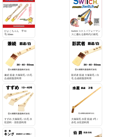
お買い物を続ける
カートへ進む
ひよこちゃん 平10
Switch コストパフォーマン
号/30mm
スに優れる新時代の刷毛
兼続 筋違 大塚刷毛 / 白毛
影武者 筋違 大塚刷毛 / 白
合成樹脂塗料用
毛 合成樹脂塗料用
すずめ 大塚刷毛 / 白毛 水
大塚刷毛 水星 筋違 3号 /
性塗料・溶剤塗料用
赤毛 水性塗料用