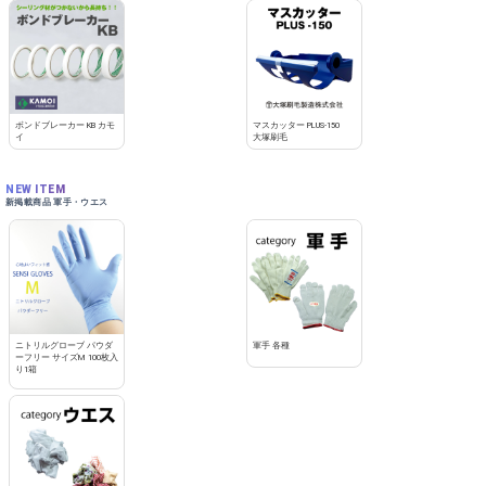
ボンドブレーカー KB カモ
マスカッター PLUS-150
イ
大塚刷毛
NEW ITEM
新掲載商品 軍手・ウエス
ニトリルグローブ パウダ
軍手 各種
ーフリー サイズM 100枚入
り1箱