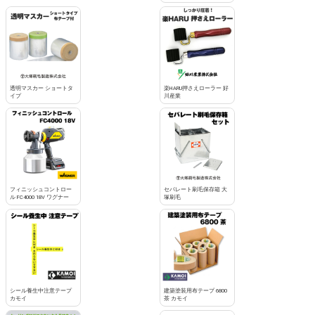
透明マスカー ショートタ
楽HARU押さえローラー 好
イプ
川産業
フィニッシュコントロー
セパレート刷毛保存箱 大
ル FC4000 18V ワグナー
塚刷毛
シール養生中注意テープ
建築塗装用布テープ 6800
カモイ
茶 カモイ