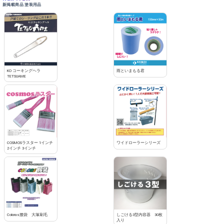
新掲載商品 塗装用品
KO コーキングヘラ
雨といまもる君
TETSUAME
COSMOSラスター 1インチ
ワイドローラーシリーズ
2インチ 3インチ
Coloras腰袋 大塚刷毛
しごける3型内容器 30枚
入り