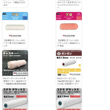
トリッジ 12枚あります
ルローラー 弁才天13ミリ7
4/13
インチマイクロファイバ
ー
【在庫限り】ジャンボロ
【在庫限り】ジャンボロ
ーラー塗り王の13mm6.5イ
ーラーメロン 20mm6.5イン
ンチ
チ 単品
PIA ローラー チャスキ 外
PIAローラー ガシガシ
装用ローラー 23mm PPコア
13mm 耐久性があり、転が
ー 熱融着法/耐溶剤性抜群
りが良い外装用ローラー