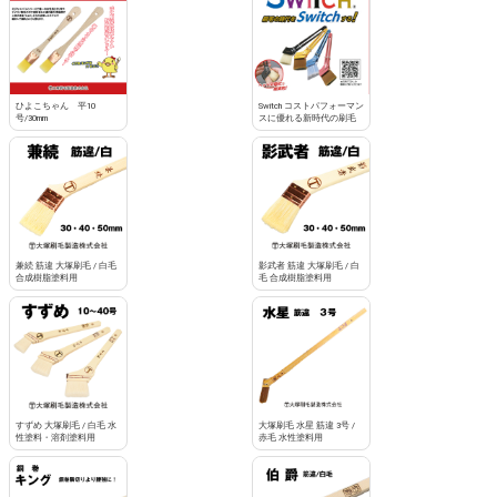
お買い物を続ける
カートへ進む
ひよこちゃん 平10
Switch コストパフォーマン
号/30mm
スに優れる新時代の刷毛
兼続 筋違 大塚刷毛 / 白毛
影武者 筋違 大塚刷毛 / 白
合成樹脂塗料用
毛 合成樹脂塗料用
すずめ 大塚刷毛 / 白毛 水
大塚刷毛 水星 筋違 3号 /
性塗料・溶剤塗料用
赤毛 水性塗料用