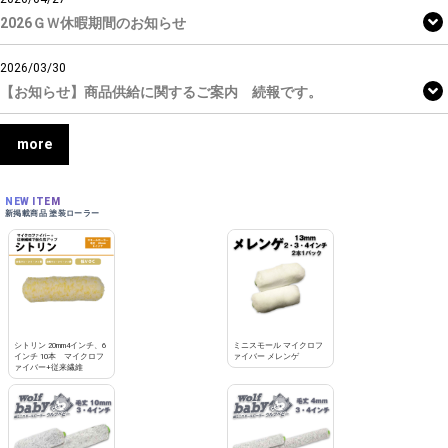
2026ＧＷ休暇期間のお知らせ
2026/03/30
【お知らせ】商品供給に関するご案内 続報です。
more
NEW ITEM
新掲載商品 塗装ローラー
シトリン 20mm4インチ、6
ミニスモール マイクロフ
インチ 10本 マイクロフ
ァイバー メレンゲ
ァイバー+従来繊維