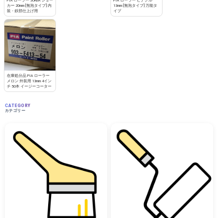
PIA ローラー JOKER ジョー
PIA ローラー ピナクル
カー 20mm [無泡タイプ] 内
13mm [無泡タイプ] 万能タ
装・鉄部仕上げ用
イプ
在庫処分品 PIA ローラー
メロン 外装用 13mm 4イン
チ 50本 イージーコーター
CATEGORY
カテゴリー