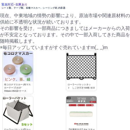
緊急対応-在庫あり
シート類、テープ類、各種マスカー、シーリング材,内容器
現在、中東地域の情勢の影響により、原油市場や関連原材料の
供給に不透明な状況が続いております。
その影響を受け、一部商品につきましてはメーカーからの入荷
が不安定となっております。その中で一部入荷してきた商品を
随時掲載します。
※毎日アップしていますがすぐ売れていますm(_ _)m
布コロナマスカー (布マス
ローラーバケットネッ
カーテープ) 5/27
ト しごき付き100枚 4/23
550mm×25M緑1ケース
ローラーバケットS型カー
【在庫処分品】PIA スモー