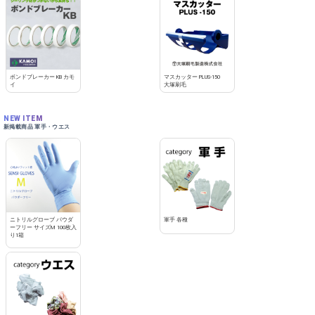
ボンドブレーカー KB カモ
マスカッター PLUS-150
イ
大塚刷毛
NEW ITEM
新掲載商品 軍手・ウエス
ニトリルグローブ パウダ
軍手 各種
ーフリー サイズM 100枚入
り1箱