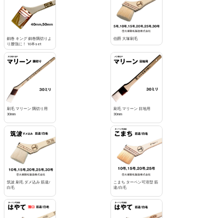
銅巻 キング 銅巻隅切りよ
伯爵 大塚刷毛
り腰強に！ 10本set
刷毛 マリーン 隅切り用
刷毛 マリーン 目地用
30mm
30mm
筑波 刷毛 ダメ込み 筋違/
こまち ターペン可溶型 筋
白毛
違/白毛